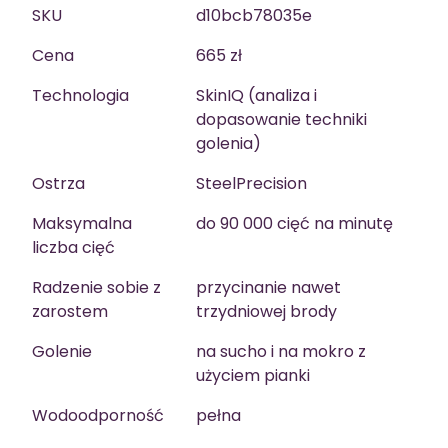
SKU
d10bcb78035e
Cena
665 zł
Technologia
SkinIQ (analiza i
dopasowanie techniki
golenia)
Ostrza
SteelPrecision
Maksymalna
do 90 000 cięć na minutę
liczba cięć
Radzenie sobie z
przycinanie nawet
zarostem
trzydniowej brody
Golenie
na sucho i na mokro z
użyciem pianki
Wodoodporność
pełna