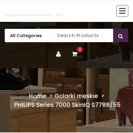
Skip
mobillook.pl
to
content
0
Home
>
Golarki męskie
>
PHILIPS Series 7000 SkinIQ S7788/55