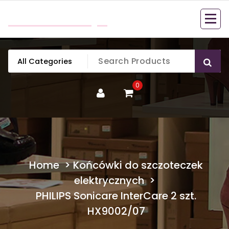
Skip
mobillook.pl
to
content
0
Home
>
Końcówki do szczoteczek
elektrycznych
>
PHILIPS Sonicare InterCare 2 szt.
HX9002/07