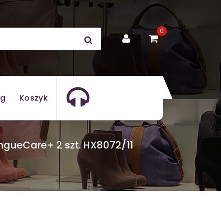
0
og
Koszyk
ongueCare+ 2 szt. HX8072/11