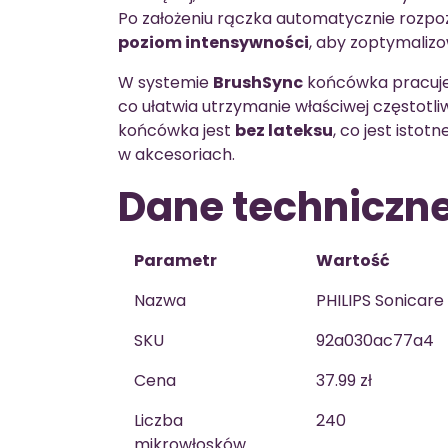
Po założeniu rączka automatycznie rozpo
poziom intensywności
, aby zoptymalizo
W systemie
BrushSync
końcówka pracuje
co ułatwia utrzymanie właściwej częstotli
końcówka jest
bez lateksu
, co jest isto
w akcesoriach.
Dane techniczn
Parametr
Wartość
Nazwa
PHILIPS Sonicare
SKU
92a030ac77a4
Cena
37.99 zł
Liczba
240
mikrowłosków