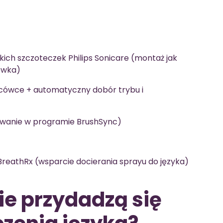
kich szczoteczek Philips Sonicare (montaż jak
ówka)
cówce + automatyczny dobór trybu i
wanie w programie BrushSync)
 BreathRx (wsparcie docierania sprayu do języka)
e przydadzą się