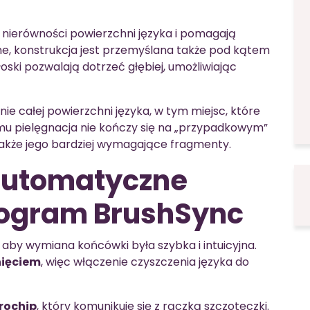
 nierówności powierzchni języka i pomagają
e, konstrukcja jest przemyślana także pod kątem
ski pozwalają dotrzeć głębiej, umożliwiając
ie całej powierzchni języka, w tym miejsc, które
temu pielęgnacja nie kończy się na „przypadkowym”
 także jego bardziej wymagające fragmenty.
automatyczne
rogram BrushSync
by wymiana końcówki była szybka i intuicyjna.
nięciem
, więc włączenie czyszczenia języka do
rochip
, który komunikuje się z rączką szczoteczki.