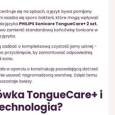
entruje się na zębach, a język bywa pomijany.
i osadza się sporo bakterii, które mogą wpływać
ia języka
PHILIPS Sonicare TongueCare+ 2 szt.
atwo zamienić standardową końcówkę Sonicare w
 języka.
ą zadbać o kompleksową czystość jamy ustnej –
no przyciśnięcie, by zamontować odpowiednią
 sonic.
ała w oparciu o konstrukcję pozwalającą dotrzeć
tnie usuwać nagromadzoną warstwę. Dzięki temu
pozostaje świeży.
cówka TongueCare+ i
technologia?