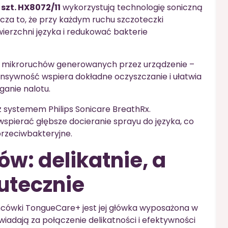
szt. HX8072/11
wykorzystują technologię soniczną
cza to, że przy każdym ruchu szczoteczki
ierzchni języka i redukować bakterie
a mikroruchów generowanych przez urządzenie –
tensywność wspiera dokładne oczyszczanie i ułatwia
ganie nalotu.
 systemem Philips Sonicare BreathRx.
spierać głębsze docieranie sprayu do języka, co
 przeciwbakteryjne.
w: delikatnie, a
utecznie
cówki TongueCare+ jest jej główka wyposażona w
wiadają za połączenie delikatności i efektywności