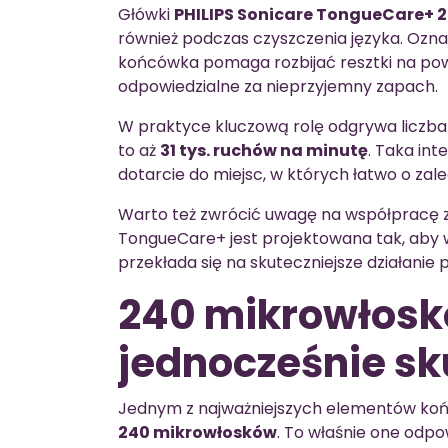
Główki
PHILIPS Sonicare TongueCare+ 2 
również podczas czyszczenia języka. Ozna
końcówka pomaga rozbijać resztki na pow
odpowiedzialne za nieprzyjemny zapach.
W praktyce kluczową rolę odgrywa liczb
to aż
31 tys. ruchów na minutę
. Taka in
dotarcie do miejsc, w których łatwo o zale
Warto też zwrócić uwagę na współpracę z
TongueCare+ jest projektowana tak, aby w
przekłada się na skuteczniejsze działanie
240 mikrowłoskó
jednocześnie sk
Jednym z najważniejszych elementów koń
240 mikrowłosków
. To właśnie one odpo