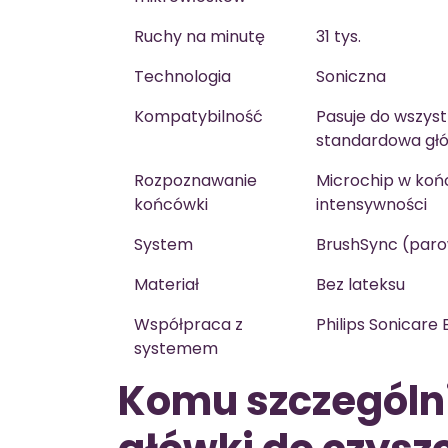
Ruchy na minutę
31 tys.
Technologia
Soniczna
Kompatybilność
Pasuje do wszyst
standardowa gł
Rozpoznawanie
Microchip w koń
końcówki
intensywności
System
BrushSync (paro
Materiał
Bez lateksu
Współpraca z
Philips Sonicare
systemem
Komu szczególni