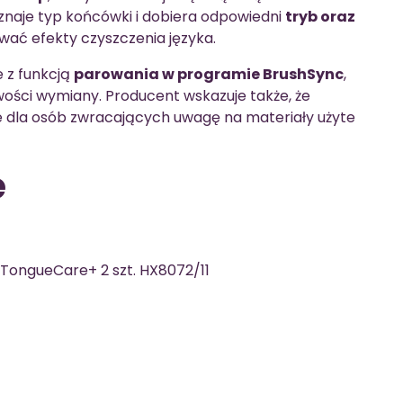
znaje typ końcówki i dobiera odpowiedni
tryb oraz
wać efekty czyszczenia języka.
 z funkcją
parowania w programie BrushSync
,
wości wymiany. Producent wskazuje także, że
tne dla osób zwracających uwagę na materiały użyte
e
 TongueCare+ 2 szt. HX8072/11