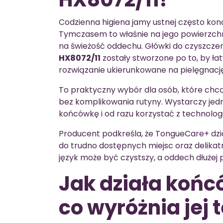
Codzienna higiena jamy ustnej często konc
Tymczasem to właśnie na jego powierzchn
na świeżość oddechu. Główki do czyszczen
HX8072/11
zostały stworzone po to, by ł
rozwiązanie ukierunkowane na pielęgnację
To praktyczny wybór dla osób, które chc
bez komplikowania rutyny. Wystarczy jed
końcówkę i od razu korzystać z technologii
Producent podkreśla, że TongueCare+ dzi
do trudno dostępnych miejsc oraz delika
język może być czystszy, a oddech dłużej 
Jak działa koń
co wyróżnia jej 