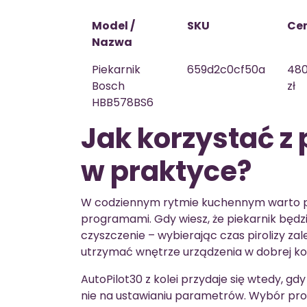
Model /
SKU
Ce
Nazwa
Piekarnik
659d2c0cf50a
480
Bosch
zł
HBB578BS6
Jak korzystać z p
w praktyce?
W codziennym rytmie kuchennym warto p
programami. Gdy wiesz, że piekarnik będz
czyszczenie – wybierając czas pirolizy za
utrzymać wnętrze urządzenia w dobrej kon
AutoPilot30 z kolei przydaje się wtedy, gd
nie na ustawianiu parametrów. Wybór pro