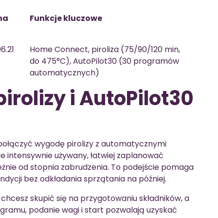
na
Funkcje kluczowe
6.21
Home Connect, piroliza (75/90/120 min,
do 475°C), AutoPilot30 (30 programów
automatycznych)
irolizy i AutoPilot30
ołączyć wygodę pirolizy z automatycznymi
ie intensywnie używany, łatwiej zaplanować
leżnie od stopnia zabrudzenia. To podejście pomaga
dycji bez odkładania sprzątania na później.
y chcesz skupić się na przygotowaniu składników, a
gramu, podanie wagi i start pozwalają uzyskać