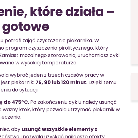
enie, które działa –
i gotowe
 potrafi zająć czyszczenie piekarnika. W
 program czyszczenia pirolitycznego, który
. Zamiast mozolnego szorowania, uruchamiasz cykl
kowane w wysokiej temperaturze.
wala wybrać jeden z trzech czasów pracy w
jest piekarnik:
75, 90 lub 120 minut
. Dzięki temu
ia do sytuacji.
rę
do 475°C
. Po zakończeniu cyklu należy usunąć
to ważny krok, który pozwala utrzymać piekarnik w
ieczenia.
nież, aby
usunąć wszystkie elementy z
zeństwo i pozwala uzyskać najlepsze efekty