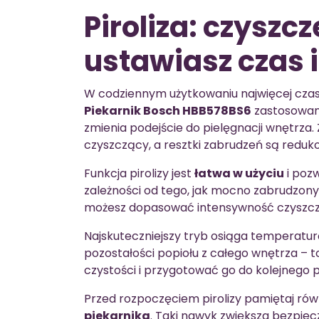
Piroliza: czyszcz
ustawiasz czas 
W codziennym użytkowaniu najwięcej czasu
Piekarnik Bosch HBB578BS6
zastosowano
zmienia podejście do pielęgnacji wnętrza
czyszczący, a resztki zabrudzeń są redu
Funkcja pirolizy jest
łatwa w użyciu
i poz
zależności od tego, jak mocno zabrudzony 
możesz dopasować intensywność czyszczen
Najskuteczniejszy tryb osiąga temperatu
pozostałości popiołu z całego wnętrza – 
czystości i przygotować go do kolejnego p
Przed rozpoczęciem pirolizy pamiętaj rów
piekarnika
. Taki nawyk zwiększa bezpiec