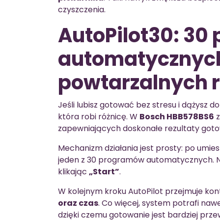
czyszczenia.
AutoPilot30: 3
automatycznych
powtarzalnych 
Jeśli lubisz gotować bez stresu i dążysz d
która robi różnicę. W
Bosch HBB578BS6
z
zapewniających doskonałe rezultaty goto
Mechanizm działania jest prosty: po umie
jeden z 30 programów automatycznych. 
klikając
„Start”
.
W kolejnym kroku AutoPilot przejmuje kon
oraz czas
. Co więcej, system potrafi naw
dzięki czemu gotowanie jest bardziej prze