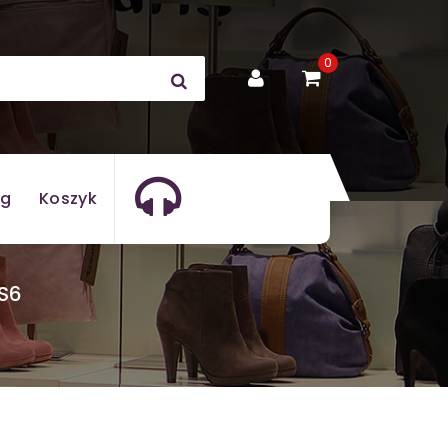
0
og
Koszyk
S6