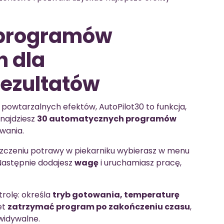
0 programów
 dla
rezultatów
o powtarzalnych efektów, AutoPilot30 to funkcja,
najdziesz
30 automatycznych programów
wania.
szczeniu potrawy w piekarniku wybierasz w menu
Następnie dodajesz
wagę
i uruchamiasz pracę,
trolę: określa
tryb gotowania, temperaturę
et
zatrzymać program po zakończeniu czasu
,
widywalne.