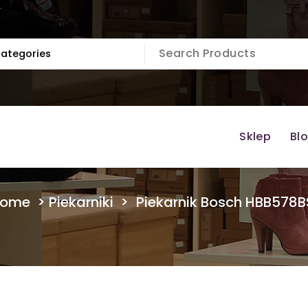
Sklep
Bl
ome
>
Piekarniki
>
Piekarnik Bosch HBB578B