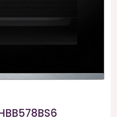
 HBB578BS6