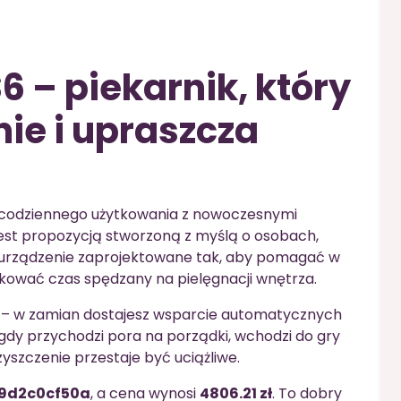
 – piekarnik, który
ie i upraszcza
dę codziennego użytkowania z nowoczesnymi
est propozycją stworzoną z myślą o osobach,
To urządzenie zaprojektowane tak, aby pomagać w
kować czas spędzany na pielęgnacji wnętrza.
 – w zamian dostajesz wsparcie automatycznych
 gdy przychodzi pora na porządki, wchodzi do gry
zyszczenie przestaje być uciążliwe.
9d2c0cf50a
, a cena wynosi
4806.21 zł
. To dobry