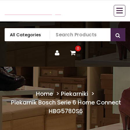
Skip
mobillook.pl
to
content
0
Home
>
Piekarniki
>
Piekarnik Bosch Serie 6 Home Connect
HBG5780S6