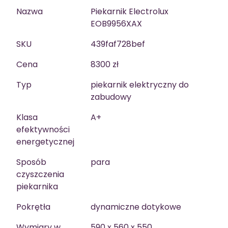
Nazwa
Piekarnik Electrolux
EOB9956XAX
SKU
439faf728bef
Cena
8300 zł
Typ
piekarnik elektryczny do
zabudowy
Klasa
A+
efektywności
energetycznej
Sposób
para
czyszczenia
piekarnika
Pokrętła
dynamiczne dotykowe
Wymiary w
590 x 560 x 550