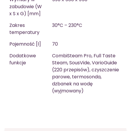
zabudowie (W
x S x G) [mm]
Zakres
30°C – 230°C
temperatury
Pojemność [l]
70
Dodatkowe
CombiSteam Pro, Full Taste
funkcje
Steam, SousVide, VarioGuide
(220 przepisów), czyszczenie
parowe, termosonda,
dzbanek na wodę
(wyjmowany)