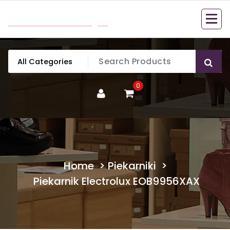
Skip
mobillook.pl
to
content
0
Home
>
Piekarniki
>
Piekarnik Electrolux EOB9956XAX