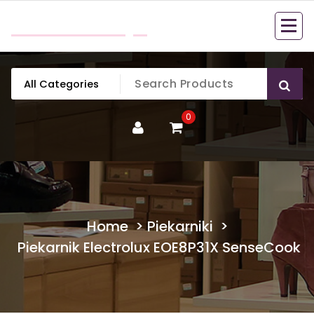
Skip
mobillook.pl
to
content
0
Home
>
Piekarniki
>
Piekarnik Electrolux EOE8P31X SenseCook