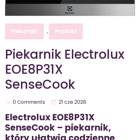
Piekarniki
Produkt
,
Piekarnik Electrolux
EOE8P31X
SenseCook
0 Comments
21 cze 2026
Electrolux EOE8P31X
SenseCook – piekarnik,
który ułatwia codzienne