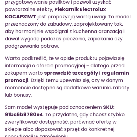
przygotowywanie posiłków i pozwoli uzyskać
powtarzalne efekty,
Piekarnik Electrolux
KOCAP31WT
jest propozycją wartą uwagi. To model
przeznaczony do zabudowy, zaprojektowany tak,
aby harmonijnie współgrał z kuchenną aranżacją i
dawał wygodę podczas pieczenia, zapiekania czy
podgrzewania potraw.
Warto podkreślić, że w opisie produktu pojawia się
informacja o ofercie promocyjnej – dlatego przed
zakupem warto
sprawdzić szczegóły i regulamin
promocji
. Dzięki temu upewnisz się, czy w danym
momencie dostępne są dodatkowe warunki, rabaty
lub bonusy.
Sam model występuje pod oznaczeniem
SKU:
91bc6b9780e4
. To przydatne, gdy chcesz szybko
zweryfikować dostępność, porównać ofertę w
sklepie albo dopasować sprzęt do konkretnej
specyfikacji w zamówieniu.