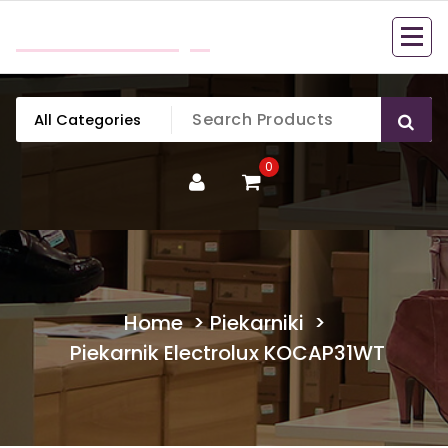
Skip
mobillook.pl
to
content
0
Home
>
Piekarniki
>
Piekarnik Electrolux KOCAP31WT