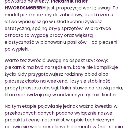
powtarzalne efekty,
Piekarnik Haier
HWO60SM6B5BH
jest propozycją wartą uwagi. To
model przeznaczony do zabudowy, dzięki czemu
łatwo wpasujesz go w układ kuchni i zyskasz
estetyczną, spójną bryłę sprzętów. W praktyce
oznacza to wygodę pracy oraz większą
elastyczność w planowaniu posiłków – od pieczeni
po wypieki.
Warto też zwrócić uwagę na aspekt użytkowy:
piekarnik ma być narzędziem, które nie komplikuje
życia. Gdy przygotowujesz rodzinny obiad albo
pieczesz ciasto na weekend, liczy się stabilność
pracy i prostota obsługi. Haier stawia na rozwiązania,
które sprawdzają się w codziennym rytmie kuchni.
Na tym etapie pojawia się jednak ważna kwestia: w
przekazanych danych podano wyłącznie nazwę
produktu i cenę, natomiast w opisie technicznym
pojawia się wiele niespójnych elementów (np. „stacja