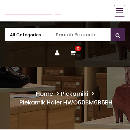
Skip
mobillook.pl
to
content
0
Home
>
Piekarniki
>
Piekarnik Haier HWO60SM6B5BH