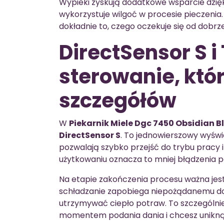
Wypieki zyskują dodatkowe wsparcie dzię
wykorzystuje wilgoć w procesie pieczenia.
dokładnie to, czego oczekuje się od dob
DirectSensor S i
sterowanie, któr
szczegółów
W
Piekarnik Miele Dgc 7450 Obsidian B
DirectSensor S
. To jednowierszowy wyświ
pozwalają szybko przejść do trybu pracy
użytkowaniu oznacza to mniej błądzenia 
Na etapie zakończenia procesu ważna jes
schładzanie zapobiega niepożądanemu do
utrzymywać ciepło potraw. To szczególni
momentem podania dania i chcesz unikną