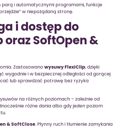
 parą i automatycznymi programami, funkcje
przejdzie” w niepożądaną stronę.
a i dostęp do
p oraz SoftOpen &
onomia. Zastosowano
wysuwy FlexiClip
, dzięki
 wygodnie i w bezpiecznej odległości od gorącej
racać lub sprawdzać potrawę bez ryzyka
wysuwów na różnych poziomach – zależnie od
dnocześnie różne dania albo gdy jeden poziom
tu.
en & SoftClose
. Płynny ruch i tłumienie zamykania