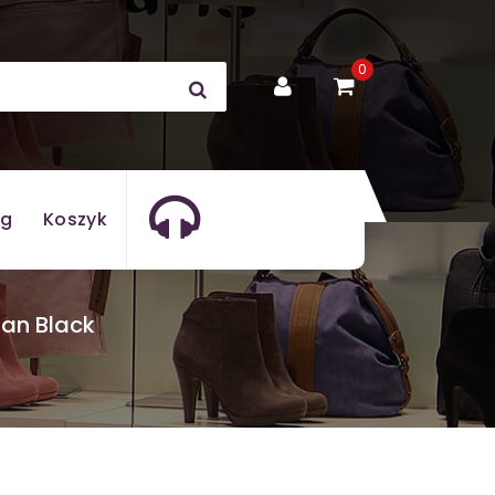
0
og
Koszyk
ian Black