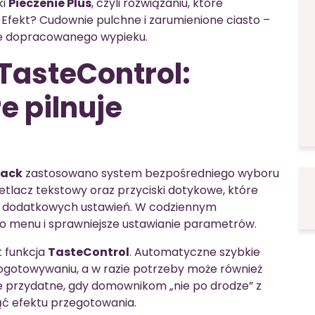
ki
Pieczenie Plus
, czyli rozwiązaniu, które
 Efekt? Cudownie pulchne i zarumienione ciasto –
rze dopracowanego wypieku.
 TasteControl:
e pilnuje
lack
zastosowano system bezpośredniego wyboru
etlacz tekstowy oraz przyciski dotykowe, które
 i dodatkowych ustawień. W codziennym
po menu i sprawniejsze ustawianie parametrów.
t funkcja
TasteControl
. Automatyczne szybkie
gotowywaniu, a w razie potrzeby może również
e przydatne, gdy domownikom „nie po drodze” z
ć efektu przegotowania.