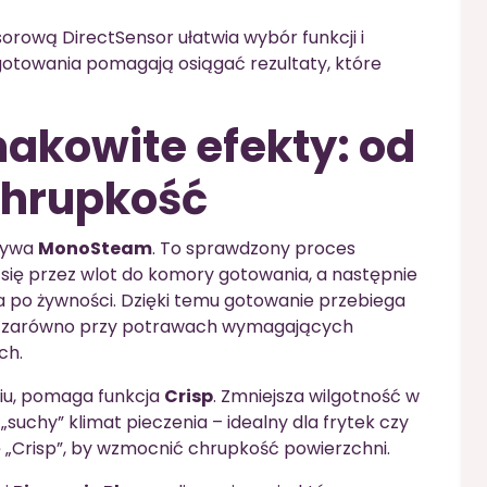
orową DirectSensor ułatwia wybór funkcji i
gotowania pomagają osiągać rezultaty, które
akowite efekty: od
chrupkość
grywa
MonoSteam
. To sprawdzony proces
się przez wlot do komory gotowania, a następnie
a po żywności. Dzięki temu gotowanie przebiega
e – zarówno przy potrawach wymagających
ch.
iu, pomaga funkcja
Crisp
. Zmniejsza wilgotność w
suchy” klimat pieczenia – idealny dla frytek czy
 „Crisp”, by wzmocnić chrupkość powierzchni.