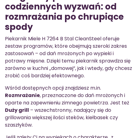
codziennych wyzwań: od
rozmrażania po chrupiące
spody
Piekarnik Miele H 7264 B Stal CleanSteel oferuje
zestaw programów, które obejmują szeroki zakres
zastosowań – od dań mrożonych po wypieki i
potrawy mięsne. Dzięki temu piekarnik sprawdza się
zarówno w kuchni „domowej”, jak i wtedy, gdy chcesz
zrobić coś bardziej efektownego.
Wśród dostępnych opcji znajdziesz m.in.
Rozmrażanie
, przeznaczone do dań mrożonych i
oparte na zapewnieniu zimnego powietrza. Jest też
Duży grill
– wszechstronny, nadający się do
grillowania większej ilości steków, kiełbasek czy
szaszłyków.
Jeśli zależy Ci na wypiekach o charakterze „z