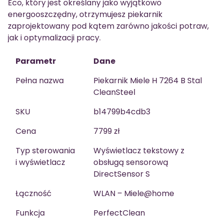
Eco, który jest określany jako wyjątkowo
energooszczędny, otrzymujesz piekarnik
zaprojektowany pod kątem zarówno jakości potraw,
jak i optymalizacji pracy.
Parametr
Dane
Pełna nazwa
Piekarnik Miele H 7264 B Stal
CleanSteel
SKU
b14799b4cdb3
Cena
7799 zł
Typ sterowania
Wyświetlacz tekstowy z
i wyświetlacz
obsługą sensorową
DirectSensor S
Łączność
WLAN – Miele@home
Funkcja
PerfectClean