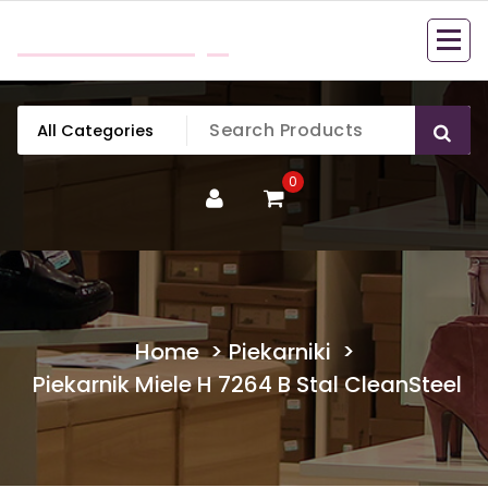
Skip
mobillook.pl
to
content
0
Home
>
Piekarniki
>
Piekarnik Miele H 7264 B Stal CleanSteel