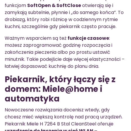
funkcjom
SoftOpen & SoftClose
otwierają się i
zamykają subtelnie, płynnie i „do samego końca”. To
drobiazg, który robi różnicę w codziennym rytmie
kuchni, szczególnie gdy piekarnik często pracuje.
Ważnym wsparciem są też
funkcje czasowe
:
możesz zaprogramować godzinę rozpoczęcia i
zakończenia pieczenia albo po prostu ustawić
minutnik. Takie podejście daje więcej elastyczności –
łatwiej dopasować kuchnię do planu dnia.
Piekarnik, który łączy się z
domem: Miele@home i
automatyka
Nowoczesne rozwiązania docenisz wtedy, gdy
chcesz mieć większą kontrolę nad pracą urządzeń.
Piekarnik Miele H 7264 B Stal CleanSteel oferuje
urządzenie do łączenia w sieć WLAN –