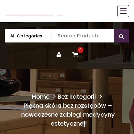
Skip
mobillook.pl
to
content
0
Home
>
Bez kategorii
>
Piękna skóra bez rozstępów –
nowoczesne zabiegi medycyny
estetycznej