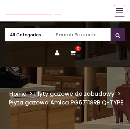
Skip
mobillook.pl
to
content
0
Home
>
Płyty gazowe do zabudowy
>
Płyta gazowa Amica PG6711SRB Q-TYPE