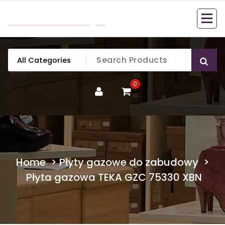
Skip
mobillook.pl
to
content
0
Home
>
Płyty gazowe do zabudowy
>
Płyta gazowa TEKA GZC 75330 XBN