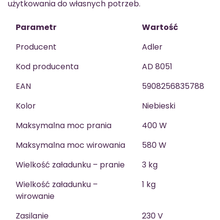
użytkowania do własnych potrzeb.
Parametr
Wartość
Producent
Adler
Kod producenta
AD 8051
EAN
5908256835788
Kolor
Niebieski
Maksymalna moc prania
400 W
Maksymalna moc wirowania
580 W
Wielkość załadunku – pranie
3 kg
Wielkość załadunku –
1 kg
wirowanie
Zasilanie
230 V