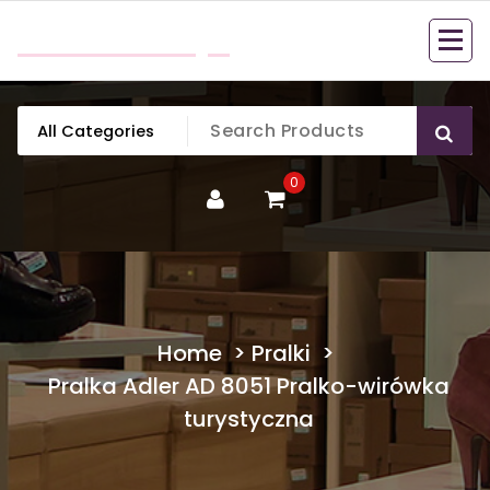
Skip
mobillook.pl
to
content
0
Home
>
Pralki
>
Pralka Adler AD 8051 Pralko-wirówka
turystyczna