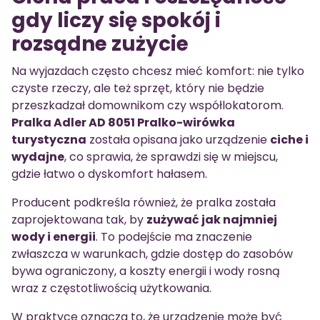
gdy liczy się spokój i
rozsądne zużycie
Na wyjazdach często chcesz mieć komfort: nie tylko
czyste rzeczy, ale też sprzęt, który nie będzie
przeszkadzał domownikom czy współlokatorom.
Pralka Adler AD 8051 Pralko-wirówka
turystyczna
została opisana jako urządzenie
ciche i
wydajne
, co sprawia, że sprawdzi się w miejscu,
gdzie łatwo o dyskomfort hałasem.
Producent podkreśla również, że pralka została
zaprojektowana tak, by
zużywać jak najmniej
wody i energii
. To podejście ma znaczenie
zwłaszcza w warunkach, gdzie dostęp do zasobów
bywa ograniczony, a koszty energii i wody rosną
wraz z częstotliwością użytkowania.
W praktyce oznacza to, że urządzenie może być