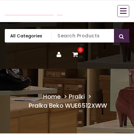
Skip
mobillook.pl
to
content
0
Home
>
Pralki
>
Pralka Beko WUE6512XWW