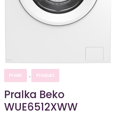
Pralki
Produkt
,
Pralka Beko
WUE6512XWW