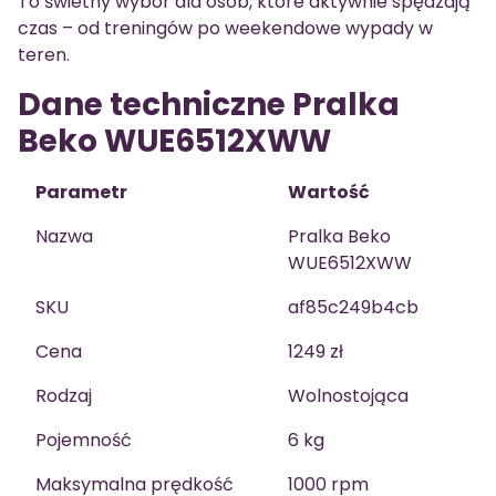
To świetny wybór dla osób, które aktywnie spędzają
czas – od treningów po weekendowe wypady w
teren.
Dane techniczne Pralka
Beko WUE6512XWW
Parametr
Wartość
Nazwa
Pralka Beko
WUE6512XWW
SKU
af85c249b4cb
Cena
1249 zł
Rodzaj
Wolnostojąca
Pojemność
6 kg
Maksymalna prędkość
1000 rpm