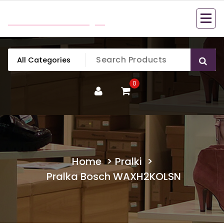
Skip
mobillook.pl
to
content
0
Home
>
Pralki
>
Pralka Bosch WAXH2KOLSN