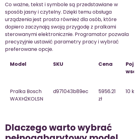
Co ważne, tekst i symbole są przedstawiane w
sposób jasny i czytelny. Dzięki temu obsługa
urządzenia jest prosta również dla osób, które
dopiero zaczynają swoją przygodę z pralkami
sterowanymi elektronicznie. Programator pozwala
precyzyjnie ustawić parametry pracy i wybrać
preferowane opcje.
Model
SKU
Cena
Poje
wsa
Pralka Bosch
d971043b89ec
5956.21
10 kg
WAXH2KOLSN
zł
Dlaczego warto wybrać
pełnogabarytowy model