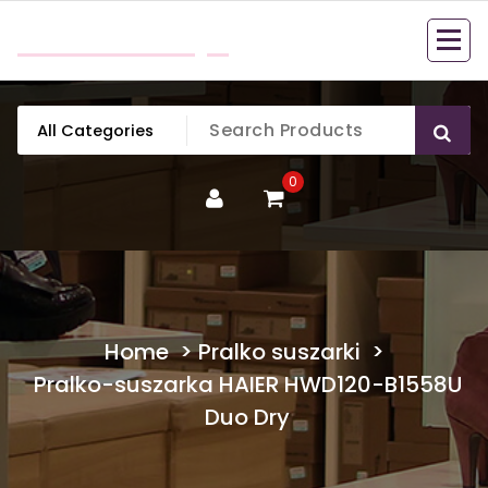
Skip
mobillook.pl
to
content
0
Home
>
Pralko suszarki
>
Pralko-suszarka HAIER HWD120-B1558U
Duo Dry