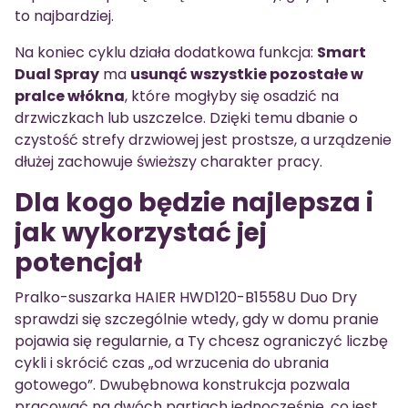
to najbardziej.
Na koniec cyklu działa dodatkowa funkcja:
Smart
Dual Spray
ma
usunąć wszystkie pozostałe w
pralce włókna
, które mogłyby się osadzić na
drzwiczkach lub uszczelce. Dzięki temu dbanie o
czystość strefy drzwiowej jest prostsze, a urządzenie
dłużej zachowuje świeższy charakter pracy.
Dla kogo będzie najlepsza i
jak wykorzystać jej
potencjał
Pralko-suszarka HAIER HWD120-B1558U Duo Dry
sprawdzi się szczególnie wtedy, gdy w domu pranie
pojawia się regularnie, a Ty chcesz ograniczyć liczbę
cykli i skrócić czas „od wrzucenia do ubrania
gotowego”. Dwubębnowa konstrukcja pozwala
pracować na dwóch partiach jednocześnie, co jest