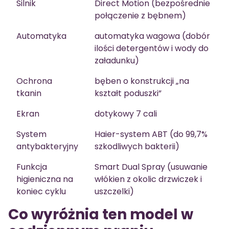
Silnik
Direct Motion (bezpośrednie
połączenie z bębnem)
Automatyka
automatyka wagowa (dobór
ilości detergentów i wody do
załadunku)
Ochrona
bęben o konstrukcji „na
tkanin
kształt poduszki”
Ekran
dotykowy 7 cali
System
Haier-system ABT (do 99,7%
antybakteryjny
szkodliwych bakterii)
Funkcja
Smart Dual Spray (usuwanie
higieniczna na
włókien z okolic drzwiczek i
koniec cyklu
uszczelki)
Co wyróżnia ten model w