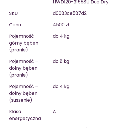
HWD120-B1558U Duo Dry
SKU
d0083ce587d2
Cena
4500 zł
Pojemność –
do 4 kg
górny bęben
(pranie)
Pojemność –
do 8 kg
dolny bęben
(pranie)
Pojemność –
do 4 kg
dolny bęben
(suszenie)
Klasa
A
energetyczna