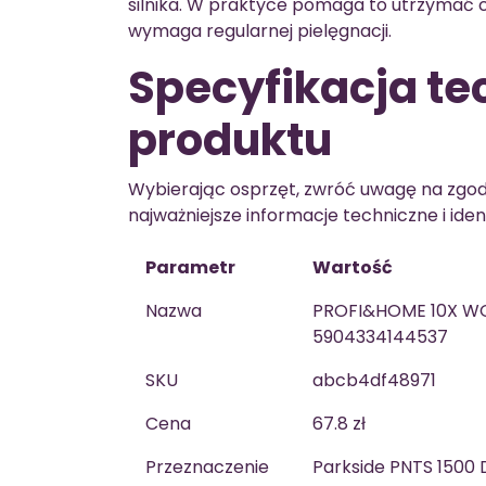
silnika. W praktyce pomaga to utrzymać c
wymaga regularnej pielęgnacji.
Specyfikacja te
produktu
Wybierając osprzęt, zwróć uwagę na zgod
najważniejsze informacje techniczne i ide
Parametr
Wartość
Nazwa
PROFI&HOME 10X WOR
5904334144537
SKU
abcb4df48971
Cena
67.8 zł
Przeznaczenie
Parkside PNTS 1500 