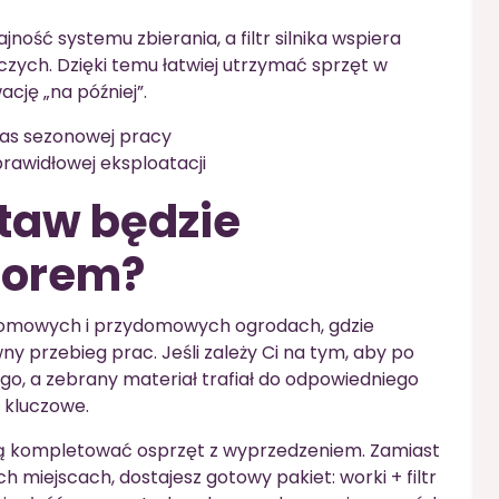
ć systemu zbierania, a filtr silnika wspiera
ych. Dzięki temu łatwiej utrzymać sprzęt w
cję „na później”.
zas sezonowej pracy
 prawidłowej eksploatacji
staw będzie
borem?
domowych i przydomowych ogrodach, gdzie
awny przebieg prac. Jeśli zależy Ci na tym, aby po
go, a zebrany materiał trafiał do odpowiedniego
 kluczowe.
bią kompletować osprzęt z wyprzedzeniem. Zamiast
miejscach, dostajesz gotowy pakiet: worki + filtr