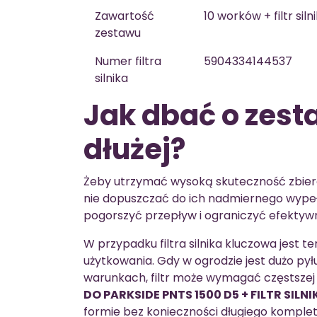
Zawartość
10 worków + filtr siln
zestawu
Numer filtra
5904334144537
silnika
Jak dbać o zest
dłużej?
Żeby utrzymać wysoką skuteczność zbiera
nie dopuszczać do ich nadmiernego wype
pogorszyć przepływ i ograniczyć efektyw
W przypadku filtra silnika kluczowa jest
użytkowania. Gdy w ogrodzie jest dużo pył
warunkach, filtr może wymagać częstszej
DO PARKSIDE PNTS 1500 D5 + FILTR SILN
formie bez konieczności długiego kompl