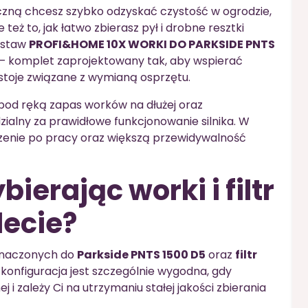
ryczną chcesz szybko odzyskać czystość w ogrodzie,
e też to, jak łatwo zbierasz pył i drobne resztki
zestaw
PROFI&HOME 10X WORKI DO PARKSIDE PNTS
– komplet zaprojektowany tak, aby wspierać
stoje związane z wymianą osprzętu.
pod ręką zapas worków na dłużej oraz
alny za prawidłowe funkcjonowanie silnika. W
zenie po pracy oraz większą przewidywalność
ierając worki i filtr
ecie?
naczonych do
Parkside PNTS 1500 D5
oraz
filtr
 konfiguracja jest szczególnie wygodna, gdy
j i zależy Ci na utrzymaniu stałej jakości zbierania