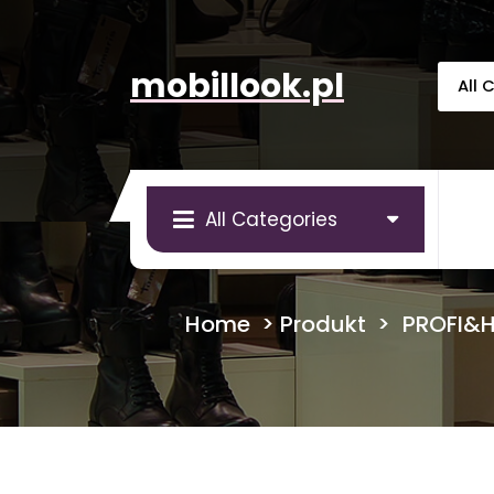
Skip
to
content
mobillook.pl
All Categories
Home
>
Produkt
>
PROFI&H