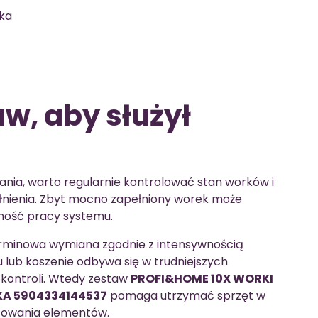
ika
aw, aby służył
nia, warto regularnie kontrolować stan worków i
łnienia. Zbyt mocno zapełniony worek może
ność pracy systemu.
 terminowa wymiana zgodnie z intensywnością
u lub koszenie odbywa się w trudniejszych
 kontroli. Wtedy zestaw
PROFI&HOME 10X WORKI
IKA 5904334144537
pomaga utrzymać sprzęt w
etowania elementów.