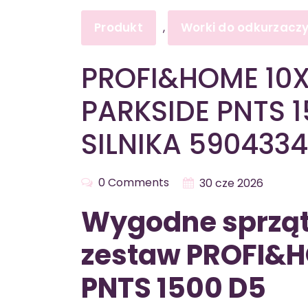
Produkt
Worki do odkurzacz
,
PROFI&HOME 10
PARKSIDE PNTS 1
SILNIKA 590433
0 Comments
30 cze 2026
Wygodne sprząt
zestaw PROFI&H
PNTS 1500 D5