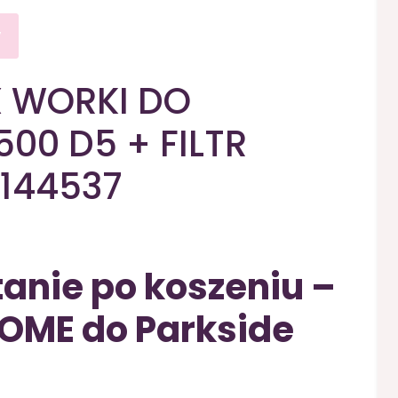
y
X WORKI DO
500 D5 + FILTR
4144537
anie po koszeniu –
OME do Parkside