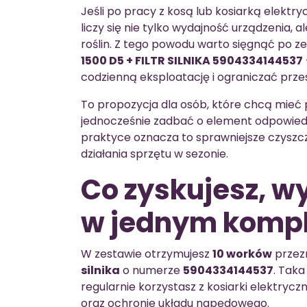
Jeśli po pracy z kosą lub kosiarką elekt
liczy się nie tylko wydajność urządzenia, al
roślin. Z tego powodu warto sięgnąć po 
1500 D5 + FILTR SILNIKA 5904334144537
codzienną eksploatację i ograniczać prze
To propozycja dla osób, które chcą mieć 
jednocześnie zadbać o element odpowiedzi
praktyce oznacza to sprawniejsze czyszc
działania sprzętu w sezonie.
Co zyskujesz, wyb
w jednym kompl
W zestawie otrzymujesz
10 worków
przez
silnika
o numerze
5904334144537
. Taka
regularnie korzystasz z kosiarki elektryczne
oraz ochronie układu napędowego.