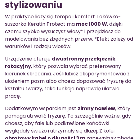
stylizowaniu
W praktyce liczy się tempo i komfort. Lokówko-
suszarka Keratin Protect ma
moc 1000 W
, dzięki
czemu szybko wysuszysz włosy* i przejdziesz do
modelowania bez zbędnych przerw. *Efekt zależy od
warunków i rodzaju włosów.
Urządzenie oferuje
dwustronny przełącznik
rotacyjny
, który pozwala wybrać preferowany
kierunek skręcania. Jeśli lubisz eksperymentować z
ułożeniem pasm albo chcesz dopasować fryzurę do
kształtu twarzy, taka funkcja naprawdę ułatwia
pracę.
Dodatkowym wsparciem jest
zimny nawiew
, który
pomaga utrwalić fryzurę. To szczególnie ważne, gdy
chcesz, aby fale lub podkreślone końcówki
wyglądały świeżo i utrzymały się dłużej. Z kolei
obrotowy kabel o długości 3 m
zapewnia swobodę