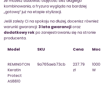
że możesz budować objętość bez długiego
kombinowania, a fryzura wygląda na bardziej
„gotową” już na etapie stylizacji.
Jeśli zależy Ci na spokoju na dłużej, docenisz również
warunki gwarancji:
3 lata gwarancji
oraz
dodatkowy rok
po zarejestrowaniu się na stronie
producenta.
Model
SKU
Cena
Moc
REMINGTON
9a765aeb73cb
237.79
1000
Keratin
zł
W
Protect
AS8810