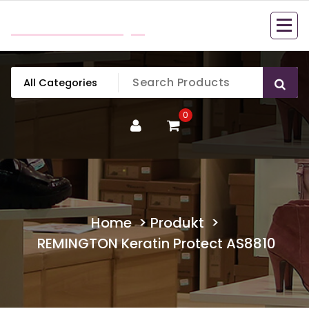
Skip
mobillook.pl
to
content
0
Home
>
Produkt
>
REMINGTON Keratin Protect AS8810