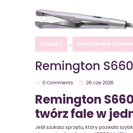
Produkt
Prostownice i karbo
,
Remington S660
0 Comments
26 cze 2026
Remington S6606
twórz fale w je
Jeśli szukasz sprzętu, który pozwala szybk