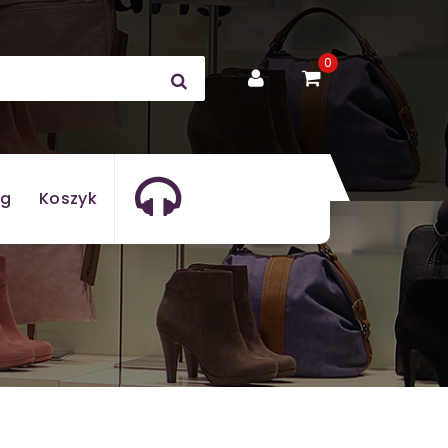
0
og
Koszyk