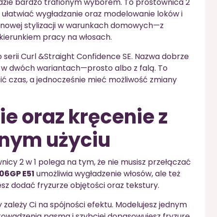
zie bardzo trafionym wyborem. To prostownica 2
e ułatwiać wygładzanie oraz modelowanie loków i
lonowej stylizacji w warunkach domowych—z
kierunkiem pracy na włosach.
 serii Curl &Straight Confidence SE. Nazwa dobrze
i w dwóch wariantach—prosto albo z falą. To
ić czas, a jednocześnie mieć możliwość zmiany
ie oraz kręcenie z
nnym użyciu
cy 2 w 1 polega na tym, że nie musisz przełączać
06GP E51
umożliwia wygładzenie włosów, ale też
sz dodać fryzurze objętości oraz tekstury.
 zależy Ci na spójności efektu. Modelujesz jednym
prowadzenia pasma i szybciej dopasowujesz fryzurę