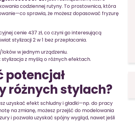
owania codziennej rutyny. To prostownica, która
lowanie—co sprawia, że możesz dopasować fryzurę
jnej cenie 437 zł, co czyni go interesującą
iat stylizacji 2 w 1 bez przepłacania.
al/loków w jednym urządzeniu.
: stylizacja z myślą o różnych efektach.
 potencjał
y różnych stylach?
sz uzyskać efekt schludny i gładki—np. do pracy
ochotę na zmianę, możesz przejść do modelowania
yzury i pozwala uzyskać spójny wygląd, nawet jeśli