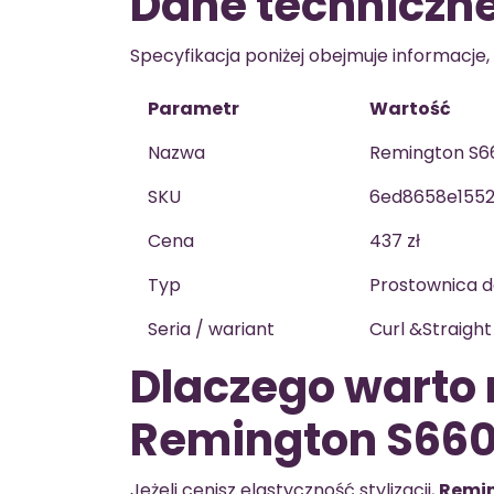
Dane techniczn
Specyfikacja poniżej obejmuje informacje,
Parametr
Wartość
Nazwa
Remington S6
SKU
6ed8658e155
Cena
437 zł
Typ
Prostownica do
Seria / wariant
Curl &Straigh
Dlaczego warto
Remington S660
Jeżeli cenisz elastyczność stylizacji,
Remin