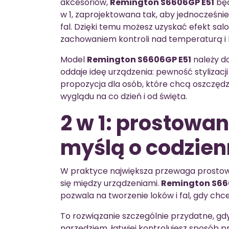
akcesoriów,
Remington S6606GP E51
będ
w 1, zaprojektowana tak, aby jednocześni
fal. Dzięki temu możesz uzyskać efekt sa
zachowaniem kontroli nad temperaturą i 
Model
Remington S6606GP E51
należy do
oddaje ideę urządzenia: pewność stylizacj
propozycja dla osób, które chcą oszczędz
wyglądu na co dzień i od święta.
2 w 1: prostowan
myślą o codzie
W praktyce największa przewaga prostowni
się między urządzeniami.
Remington S66
pozwala na tworzenie loków i fal, gdy chce
To rozwiązanie szczególnie przydatne, gdy
narzędziem, łatwiej kontrolujesz sposób 