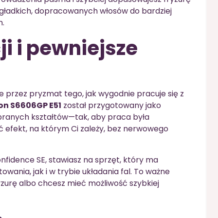
d gładkich, dopracowanych włosów do bardziej
m.
ji i pewniejsze
ne przez pryzmat tego, jak wygodnie pracuje się z
n S6606GP E51
został przygotowany jako
branych kształtów—tak, aby praca była
ć efekt, na którym Ci zależy, bez nerwowego
onfidence SE, stawiasz na sprzęt, który ma
owania, jak i w trybie układania fal. To ważne
yzurę albo chcesz mieć możliwość szybkiej