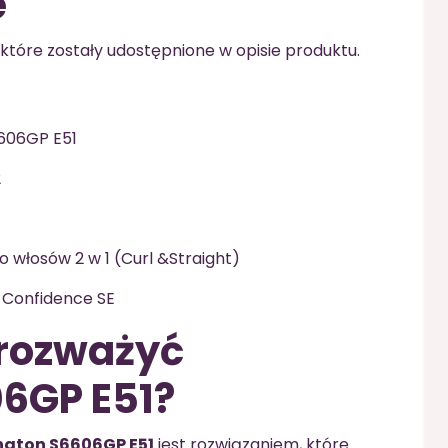
e
 które zostały udostępnione w opisie produktu.
606GP E51
2
 włosów 2 w 1 (Curl &Straight)
t Confidence SE
 rozważyć
6GP E51?
gton S6606GP E51
jest rozwiązaniem, które