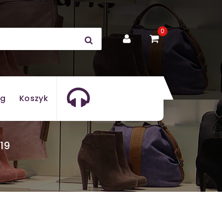
0
og
Koszyk
19