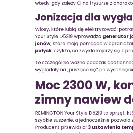
wtedy, gdy zależy Ci na fryzurze z charak
Jonizacja dla wygła
Włosy, które lubią się elektryzować, potrafi
Your Style D5219 wprowadza
generator 
jonów
, które mają pomagać w ograniczani
połysk
, czyli to, co zwykle kojarzy się z
To szczególnie ważne podczas codziennego 
wyglądały na „puszące się” po wyschnięci
Moc 2300 W, kon
zimny nawiew d
REMINGTON Your Style D5219 to sprzęt, któ
szybkie suszenie, a jednocześnie pozwala
Producent przewidział
3 ustawienia tem