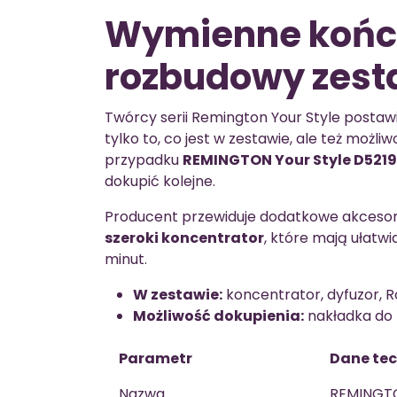
Wymienne końcó
rozbudowy zes
Twórcy serii Remington Your Style postawili 
tylko to, co jest w zestawie, ale też możli
przypadku
REMINGTON Your Style D5219
dokupić kolejne.
Producent przewiduje dodatkowe akcesor
szeroki koncentrator
, które mają ułatwi
minut.
W zestawie:
koncentrator, dyfuzor, R
Możliwość dokupienia:
nakładka do f
Parametr
Dane te
Nazwa
REMINGTO