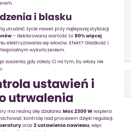
terem.
dzenia i blasku
ą utrudnić życie nawet przy najlepszej stylizacji.
jonów
– deklarowana wartość to
90% więcej
u elektryzowania się włosów. Efekt? Gładkość i
 profesjonalnym wykończeniem.
suszenia, gdy zależy Ci na tym, by włosy nie
u.
trola ustawień i
o utrwalenia
ry ma realną siłę działania.
Moc 2300 W
wspiera
 zachować kontrolę nad procesem dzięki regulacji.
peratury
oraz
2 ustawienia nawiewu
, więc