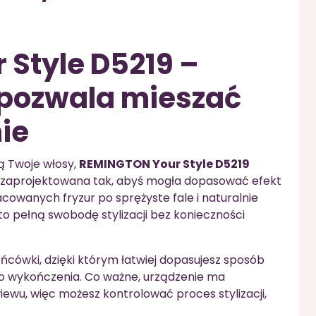
Style D5219 –
 pozwala mieszać
nie
ją Twoje włosy,
REMINGTON Your Style D5219
ka zaprojektowana tak, abyś mogła dopasować efekt
acowanych fryzur po sprężyste fale i naturalnie
o pełną swobodę stylizacji bez konieczności
cówki, dzięki którym łatwiej dopasujesz sposób
go wykończenia. Co ważne, urządzenie ma
ewu, więc możesz kontrolować proces stylizacji,