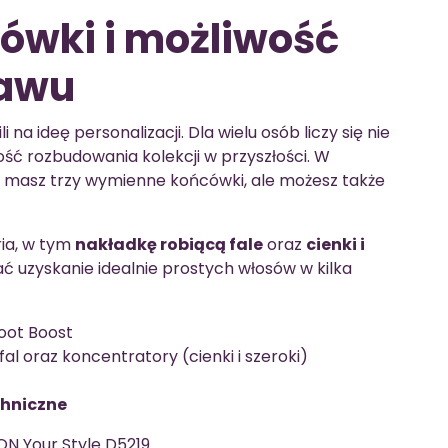
wki i możliwość
tawu
na ideę personalizacji. Dla wielu osób liczy się nie
wość rozbudowania kolekcji w przyszłości. W
masz trzy wymienne końcówki, ale możesz także
ia, w tym
nakładkę robiącą fale
oraz
cienki i
ać uzyskanie idealnie prostych włosów w kilka
oot Boost
al oraz koncentratory (cienki i szeroki)
chniczne
N Your Style D5219