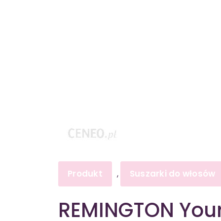
Produkt
Suszarki do włosów
,
REMINGTON Your 