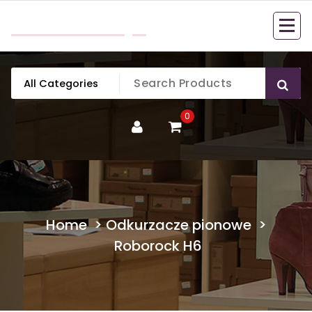
Skip
mobillook.pl
to
content
0
Home
>
Odkurzacze pionowe
>
Roborock H6