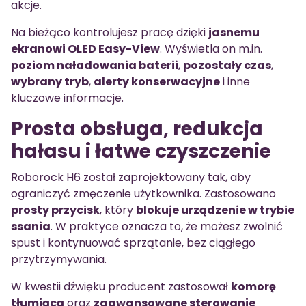
akcje.
Na bieżąco kontrolujesz pracę dzięki
jasnemu
ekranowi OLED Easy-View
. Wyświetla on m.in.
poziom naładowania baterii
,
pozostały czas
,
wybrany tryb
,
alerty konserwacyjne
i inne
kluczowe informacje.
Prosta obsługa, redukcja
hałasu i łatwe czyszczenie
Roborock H6 został zaprojektowany tak, aby
ograniczyć zmęczenie użytkownika. Zastosowano
prosty przycisk
, który
blokuje urządzenie w trybie
ssania
. W praktyce oznacza to, że możesz zwolnić
spust i kontynuować sprzątanie, bez ciągłego
przytrzymywania.
W kwestii dźwięku producent zastosował
komorę
tłumiącą
oraz
zaawansowane sterowanie