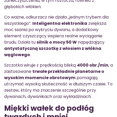
zanieczyszczenia, w tym roztocza, również z
głębokich włókien.
Co ważne, odkurzacz nie działa „jednym trybem dla
wszystkiego”.
Inteligentna elektronika
zwiększa
moc ssania po wykryciu dywanu, a dodatkowy
element czyszczący wspiera realne wyciąganie
brudu. Działa tu
silnik o mocy 50 W
napędzający
antystatyczną szczotkę z włosiem z włókna
węglowego
.
Szczotka wiruje z prędkością bliską
4000 obr./min
, a
zastosowane
trwałe przekładnie planetarne o
wysokim momencie obrotowym
pomagają
utrzymać wysoką skuteczność w dłuższym czasie. To
zestaw, który ma znaczenie szczególnie przy
dywanach, dywanikach oraz wykładzinach.
Miękki wałek do podłóg
twardych i mniej