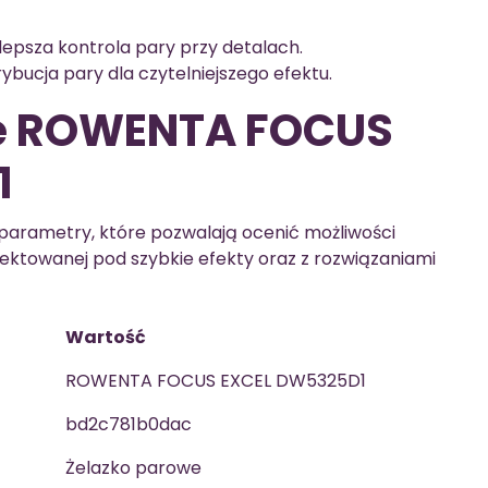
lepsza kontrola pary przy detalach.
bucja pary dla czytelniejszego efektu.
ne ROWENTA FOCUS
1
e parametry, które pozwalają ocenić możliwości
ektowanej pod szybkie efekty oraz z rozwiązaniami
Wartość
ROWENTA FOCUS EXCEL DW5325D1
bd2c781b0dac
Żelazko parowe