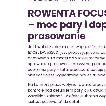
ROWENTA FOCUS
– moc pary i d
prasowanie
Jeśli szukasz żelazka parowego, które ra
EXCEL DW5325D1 jest propozycją stworzo
domowych. To model o wysokiej mocy wejś
sprawnie, a prasowanie nie wymaga niepot
uderzenia pary – tutaj producent podaje
skuteczniejsze wygładzanie nawet trudniej
Na komfort pracy wpływa również precyz
kontrolę nad kierunkiem pary, co ułatwia 
wszelkich załamań. W efekcie ubrania wygl
jest „dopasowane” do detali.