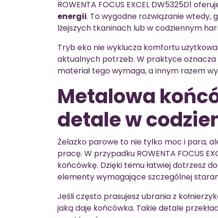
ROWENTA FOCUS EXCEL DW5325D1 oferuj
energii
. To wygodne rozwiązanie wtedy, gd
lżejszych tkaninach lub w codziennym h
Tryb eko nie wyklucza komfortu użytkow
aktualnych potrzeb. W praktyce oznacza t
materiał tego wymaga, a innym razem wyb
Metalowa końcó
detale w codzi
Żelazko parowe to nie tylko moc i para, a
pracę. W przypadku ROWENTA FOCUS EXC
końcówkę. Dzięki temu łatwiej dotrzesz do
elementy wymagające szczególnej staran
Jeśli często prasujesz ubrania z kołnierzy
jaką daje końcówka. Takie detale przekłada