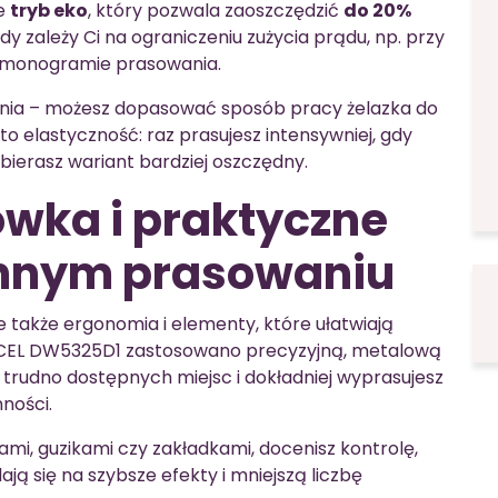
e
tryb eko
, który pozwala zaoszczędzić
do 20%
y zależy Ci na ograniczeniu zużycia prądu, np. przy
armonogramie prasowania.
ania – możesz dopasować sposób pracy żelazka do
o elastyczność: raz prasujesz intensywniej, gdy
ierasz wariant bardziej oszczędny.
wka i praktyczne
ennym prasowaniu
le także ergonomia i elementy, które ułatwiają
EL DW5325D1 zastosowano precyzyjną, metalową
 trudno dostępnych miejsc i dokładniej wyprasujesz
ności.
kami, guzikami czy zakładkami, docenisz kontrolę,
ją się na szybsze efekty i mniejszą liczbę