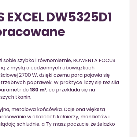
 EXCEL DW5325D1
opracowane
dzi sobie szybko i równomiernie, ROWENTA FOCUS
ną z myślą o codziennych obowiązkach
ciowej 2700 W, dzięki czemu para pojawia się
rzebnych poprawek. W praktyce liczy się też siła
 parametr do
180 m³
, co przekłada się na
szych tkanin.
yjna, metalowa końcówka. Daje ona większą
prasowanie w okolicach kołnierzy, mankietów i
ądają schludnie, a Ty masz poczucie, że żelazko