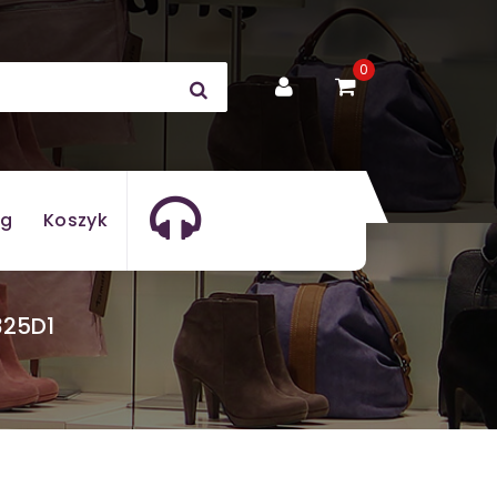
0
og
Koszyk
25D1