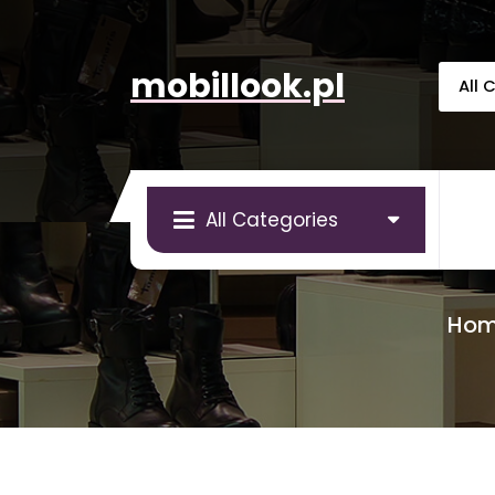
Skip
to
content
mobillook.pl
All Categories
Ho