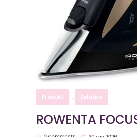
Produkt
Żelazka
,
ROWENTA FOCUS
0 Comments
30 cze 2026