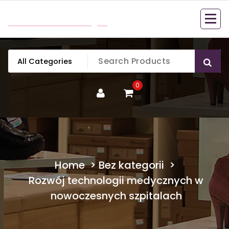
Skip
mobillook.pl
to
content
0
Home
>
Bez kategorii
>
Rozwój technologii medycznych w
nowoczesnych szpitalach