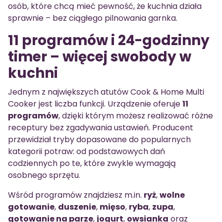
osób, które chcą mieć pewność, że kuchnia działa
sprawnie – bez ciągłego pilnowania garnka.
11 programów i 24-godzinny
timer – więcej swobody w
kuchni
Jednym z największych atutów Cook & Home Multi
Cooker jest liczba funkcji. Urządzenie oferuje
11
programów
, dzięki którym możesz realizować różne
receptury bez zgadywania ustawień. Producent
przewidział tryby dopasowane do popularnych
kategorii potraw: od podstawowych dań
codziennych po te, które zwykle wymagają
osobnego sprzętu.
Wśród programów znajdziesz m.in.
ryż
,
wolne
gotowanie
,
duszenie
,
mięso
,
ryba
,
zupa
,
gotowanie na parze
,
jogurt
,
owsianka
oraz