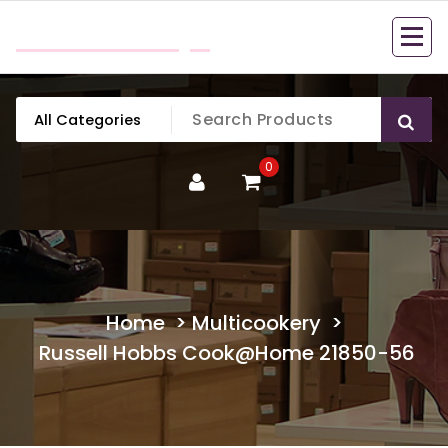
Skip
mobillook.pl
to
content
0
Home
>
Multicookery
>
Russell Hobbs Cook@Home 21850-56