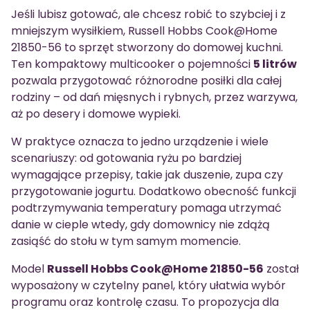
Jeśli lubisz gotować, ale chcesz robić to szybciej i z
mniejszym wysiłkiem, Russell Hobbs Cook@Home
21850-56 to sprzęt stworzony do domowej kuchni.
Ten kompaktowy multicooker o pojemności
5 litrów
pozwala przygotować różnorodne posiłki dla całej
rodziny – od dań mięsnych i rybnych, przez warzywa,
aż po desery i domowe wypieki.
W praktyce oznacza to jedno urządzenie i wiele
scenariuszy: od gotowania ryżu po bardziej
wymagające przepisy, takie jak duszenie, zupa czy
przygotowanie jogurtu. Dodatkowo obecność funkcji
podtrzymywania temperatury pomaga utrzymać
danie w cieple wtedy, gdy domownicy nie zdążą
zasiąść do stołu w tym samym momencie.
Model
Russell Hobbs Cook@Home 21850-56
został
wyposażony w czytelny panel, który ułatwia wybór
programu oraz kontrolę czasu. To propozycja dla