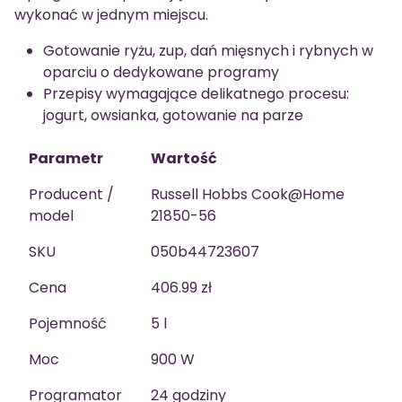
wykonać w jednym miejscu.
Gotowanie ryżu, zup, dań mięsnych i rybnych w
oparciu o dedykowane programy
Przepisy wymagające delikatnego procesu:
jogurt, owsianka, gotowanie na parze
Parametr
Wartość
Producent /
Russell Hobbs Cook@Home
model
21850-56
SKU
050b44723607
Cena
406.99 zł
Pojemność
5 l
Moc
900 W
Programator
24 godziny