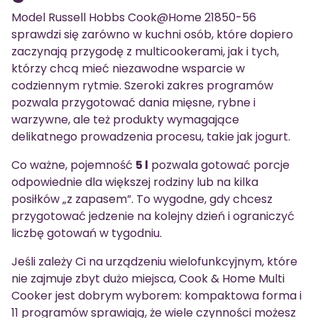
Model Russell Hobbs Cook@Home 21850-56
sprawdzi się zarówno w kuchni osób, które dopiero
zaczynają przygodę z multicookerami, jak i tych,
którzy chcą mieć niezawodne wsparcie w
codziennym rytmie. Szeroki zakres programów
pozwala przygotować dania mięsne, rybne i
warzywne, ale też produkty wymagające
delikatnego prowadzenia procesu, takie jak jogurt.
Co ważne, pojemność
5 l
pozwala gotować porcje
odpowiednie dla większej rodziny lub na kilka
posiłków „z zapasem”. To wygodne, gdy chcesz
przygotować jedzenie na kolejny dzień i ograniczyć
liczbę gotowań w tygodniu.
Jeśli zależy Ci na urządzeniu wielofunkcyjnym, które
nie zajmuje zbyt dużo miejsca, Cook & Home Multi
Cooker jest dobrym wyborem: kompaktowa forma i
11 programów sprawiają, że wiele czynności możesz