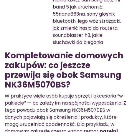
band 5 jak uruchomić,
55nano863na, sony glosnik
bluetooth, lego wóz strażacki,
jak zmienić hasło do routera,
soundblaster h3, jakie
słuchawki do biegania
Kompletowanie domowych
zakupów: co jeszcze
przewija się obok Samsung
NK36M5070BS?
W praktyce wiele osób kupuje sprzęt i akcesoria “w
pakiecie” — bo zależy im na spójności wyposażenia. Z
tego powodu obok Samsung NK36M5070BS w
danych pojawiają się określenia i produkty, które
mogą uzupełniać codzienność. Dla przykładu, w
domowym zakresie często wraca temat
patelni