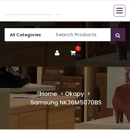
Skip
mobillook.pl
to
content
0
Home
>
Okapy
>
Samsung NK36M5070BS