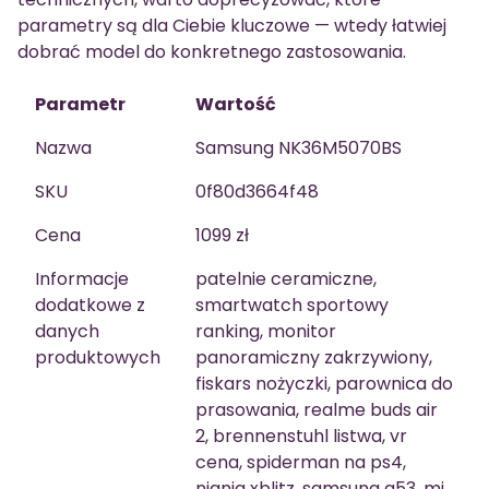
parametry są dla Ciebie kluczowe — wtedy łatwiej
dobrać model do konkretnego zastosowania.
Parametr
Wartość
Nazwa
Samsung NK36M5070BS
SKU
0f80d3664f48
Cena
1099 zł
Informacje
patelnie ceramiczne,
dodatkowe z
smartwatch sportowy
danych
ranking, monitor
produktowych
panoramiczny zakrzywiony,
fiskars nożyczki, parownica do
prasowania, realme buds air
2, brennenstuhl listwa, vr
cena, spiderman na ps4,
niania xblitz, samsung a53, mi