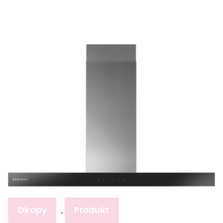
Okapy
Produkt
,