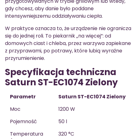
przygotowywanych w trybie grillowym lub wtedy,
gdy chcesz, aby danie było poddane
intensywniejszemu oddziaływaniu ciepła.
W praktyce oznacza to, że urządzenie nie ogranicza
się do jednej roli. To piekarnik „na więcej”: od
domowych ciast i chleba, przez warzywa zapiekane
z przyprawami, po potrawy, które lubią wyraźne
przyrumienienie.
Specyfikacja techniczna
Saturn ST-EC1074 Zielony
Parametr
Saturn ST-EC1074 Zielony
Moc
1200 W
Pojemność
50 l
Temperatura
320 °C