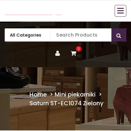
Skip
mobillook.pl
to
content
0
Home
>
Mini piekarniki
>
Saturn ST-EC1074 Zielony