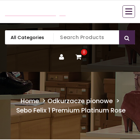
Skip
mobillook.pl
to
content
0
Home
>
Odkurzacze pionowe
>
Sebo Felix 1 Premium Platinum Rose