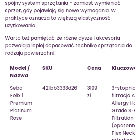
spójny system sprzątania – zamiast wymieniać
sprzęt, gdy pojawiają się nowe wymagania. W
praktyce oznacza to większą elastyczność
użytkowania.
Warto też pamiętać, że różne dysze i akcesoria
pozwalają lepiej dopasować technikę sprzątania do
rodzaju powierzchni.
Model /
SKU
Cena
Kluczowe 
Nazwa
Sebo
421bb3333d26
3199
3-stopniow
Felix 1
zł
filtracja Ant
Premium
Allergy Hos
Platinum
Grade S-Cl
Rose
Filtration
(opatentow
Flex Neck,