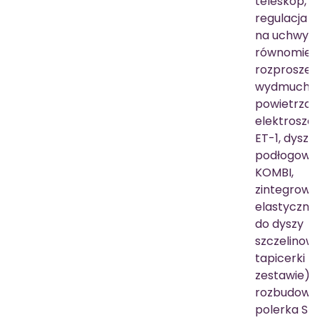
teleskop, p
regulacja 
na uchwyci
równomier
rozproszen
wydmuchi
powietrza,
elektroszc
ET-1, dysza
podłogowa
KOMBI,
zintegrowa
elastyczny
do dyszy
szczelinowej
tapicerki (
zestawie),
rozbudowa:
polerka SE