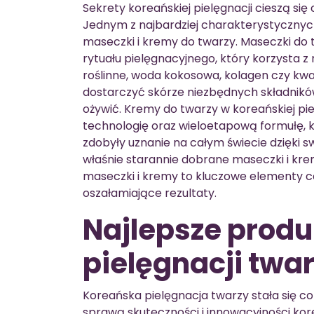
Sekrety koreańskiej pielęgnacji cieszą si
Jednym z najbardziej charakterystycznych
maseczki i kremy do twarzy. Maseczki do 
rytuału pielęgnacyjnego, który korzysta z
roślinne, woda kokosowa, kolagen czy kw
dostarczyć skórze niezbędnych składników
ożywić. Kremy do twarzy w koreańskiej pi
technologię oraz wieloetapową formułę, kt
zdobyły uznanie na całym świecie dzięki s
właśnie starannie dobrane maseczki i krem
maseczki i kremy to kluczowe elementy co
oszałamiające rezultaty.
Najlepsze produ
pielęgnacji twa
Koreańska pielęgnacja twarzy stała się co
sprawą skuteczności i innowacyjności kor