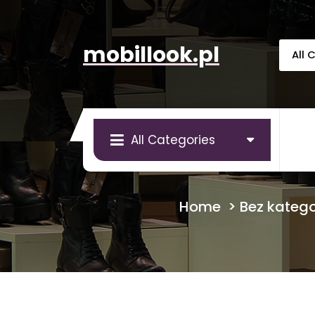
Skip
to
content
mobillook.pl
All Categories
Home
>
Bez katego