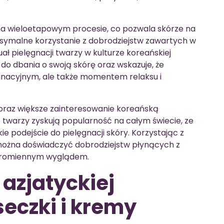
 na wieloetapowym procesie, co pozwala skórze na
symalne korzystanie z dobrodziejstw zawartych w
ał pielęgnacji twarzy w kulturze koreańskiej
 do dbania o swoją skórę oraz wskazuje, że
ęgnacyjnym, ale także momentem relaksu i
oraz większe zainteresowanie koreańską
o twarzy zyskują popularność na całym świecie, ze
e podejście do pielęgnacji skóry. Korzystając z
 można doświadczyć dobrodziejstw płynących z
, promiennym wyglądem.
 azjatyckiej
seczki i kremy