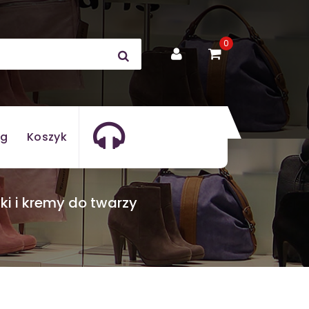
0
og
Koszyk
ki i kremy do twarzy