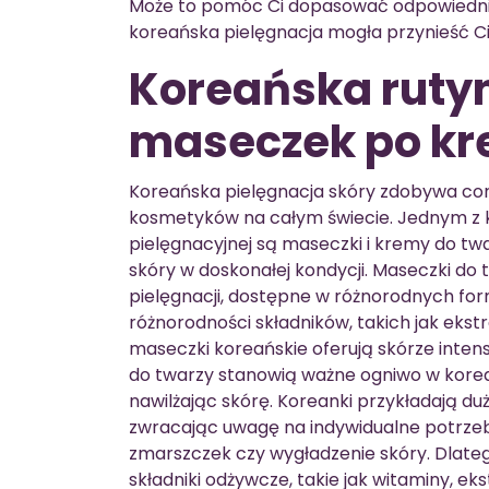
Może to pomóc Ci dopasować odpowiednie 
koreańska pielęgnacja mogła przynieść Ci
Koreańska rutyn
maseczek po kr
Koreańska pielęgnacja skóry zdobywa co
kosmetyków na całym świecie. Jednym z 
pielęgnacyjnej są maseczki i kremy do twa
skóry w doskonałej kondycji. Maseczki do 
pielęgnacji, dostępne w różnorodnych forma
różnorodności składników, takich jak ekst
maseczki koreańskie oferują skórze inten
do twarzy stanowią ważne ogniwo w koreańs
nawilżając skórę. Koreanki przykładają 
zwracając uwagę na indywidualne potrzeby 
zmarszczek czy wygładzenie skóry. Dlate
składniki odżywcze, takie jak witaminy, ek