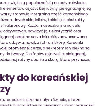
ę coraz większą popularnością na całym świecie.
 elementów azjatyckiej rutyny pielęgnacyjnej są
twarzy stanowią integralną część koreańskiego
 różnorodnych składników, takich jak ekstrakty
as hialuronowy. Każda maseczka ma na celu
 odżywczych, nawilżyć ją, uelastycznić oraz
elęgnacji cenione są za lekkość, zaawansowaną
óra odżywia, nawilża i chroni skórę. Koreanki
wojej promiennej cerze, a sekretem ich piękna są
y do twarzy. Dla fanów azjatyckiej pielęgnacji,
dziennej rutyny dbania o skórę, które przynoszą
kty do koreańskiej
rzy
raz popularniejsza na całym świecie, a to za
eańskich produktów do pielęgnacji skóry. Maseczki