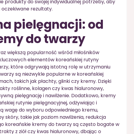
produkty do swojej indywidualnej potrzeby, aby
 oczekiwane rezultaty.
a pielęgnacji: od
emy do twarzy
raz większą popularność wśród miłośników
kluczowych elementów koreańskiej rutyny
rzy, które odgrywają istotną rolę w utrzymaniu
twarzy są niezwykle popularne w koreańskiej
ch, takich jak płachty, glinki czy kremy. Dzięki
rakty roślinne, kolagen czy kwas hialuronowy,
sywną pielęgnację i nawilżenie. Dodatkowo, kremy
kiej rutynie pielęgnacyjnej, odżywiając i
dużą wagę do wyboru odpowiedniego kremu,
skóry, takie jak poziom nawilżenia, redukcja
go koreańskie kremy do twarzy są często bogate w
strakty z ziół czy kwas hialuronowy, dbając o