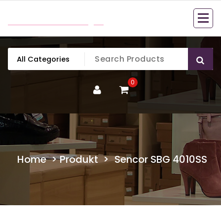
Skip
mobillook.pl
to
content
0
Home
>
Produkt
>
Sencor SBG 4010SS