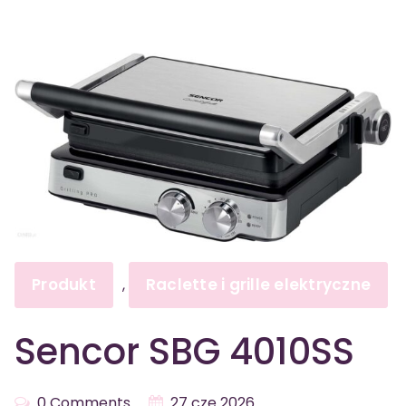
Produkt
Raclette i grille elektryczne
,
Sencor SBG 4010SS
0 Comments
27 cze 2026