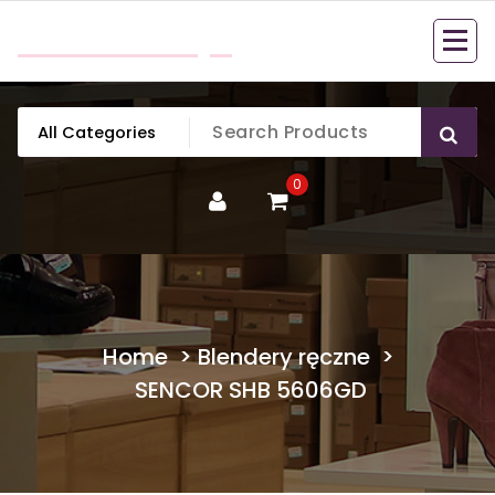
Skip
mobillook.pl
to
content
0
Home
>
Blendery ręczne
>
SENCOR SHB 5606GD