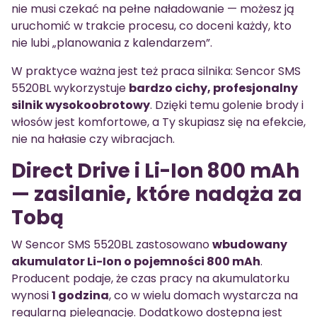
nie musi czekać na pełne naładowanie — możesz ją
uruchomić w trakcie procesu, co doceni każdy, kto
nie lubi „planowania z kalendarzem”.
W praktyce ważna jest też praca silnika: Sencor SMS
5520BL wykorzystuje
bardzo cichy, profesjonalny
silnik wysokoobrotowy
. Dzięki temu golenie brody i
włosów jest komfortowe, a Ty skupiasz się na efekcie,
nie na hałasie czy wibracjach.
Direct Drive i Li-Ion 800 mAh
— zasilanie, które nadąża za
Tobą
W Sencor SMS 5520BL zastosowano
wbudowany
akumulator Li-Ion o pojemności 800 mAh
.
Producent podaje, że czas pracy na akumulatorku
wynosi
1 godzina
, co w wielu domach wystarcza na
regularną pielęgnację. Dodatkowo dostępna jest