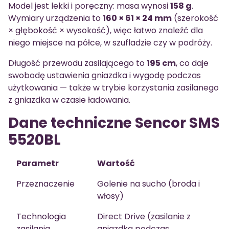
Model jest lekki i poręczny: masa wynosi
158 g
.
Wymiary urządzenia to
160 × 61 × 24 mm
(szerokość
× głębokość × wysokość), więc łatwo znaleźć dla
niego miejsce na półce, w szufladzie czy w podróży.
Długość przewodu zasilającego to
195 cm
, co daje
swobodę ustawienia gniazdka i wygodę podczas
użytkowania — także w trybie korzystania zasilanego
z gniazdka w czasie ładowania.
Dane techniczne Sencor SMS
5520BL
Parametr
Wartość
Przeznaczenie
Golenie na sucho (broda i
włosy)
Technologia
Direct Drive (zasilanie z
zasilania
gniazdka podczas