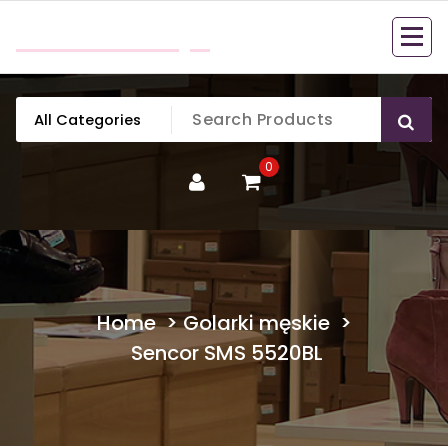
Skip
mobillook.pl
to
content
0
Home
>
Golarki męskie
>
Sencor SMS 5520BL