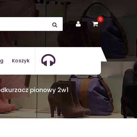
0
og
Koszyk
odkurzacz pionowy 2w1