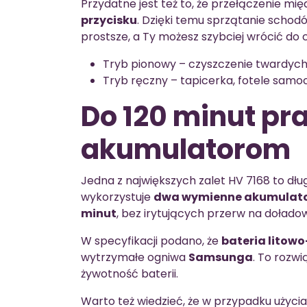
Przydatne jest też to, że przełączenie mi
przycisku
. Dzięki temu sprzątanie schod
prostsze, a Ty możesz szybciej wrócić do
Tryb pionowy – czyszczenie twardyc
Tryb ręczny – tapicerka, fotele samo
Do 120 minut pr
akumulatorom
Jedna z największych zalet HV 7168 to dłu
wykorzystuje
dwa wymienne akumulat
minut
, bez irytujących przerw na dołado
W specyfikacji podano, że
bateria litow
wytrzymałe ogniwa
Samsunga
. To rozw
żywotność baterii.
Warto też wiedzieć, że w przypadku użyci