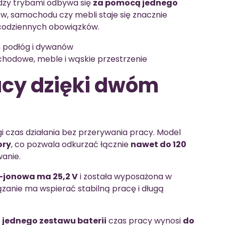
ędzy trybami odbywa się
za pomocą jednego
ów, samochodu czy mebli staje się znacznie
 codziennych obowiązków.
h podłóg i dywanów
chodowe, meble i wąskie przestrzenie
acy dzięki dwóm
gi czas działania bez przerywania pracy. Model
ory
, co pozwala odkurzać łącznie
nawet do 120
wanie.
o-jonowa ma 25,2 V
i została wyposażona w
iązanie ma wspierać stabilną pracę i długą
a
jednego zestawu baterii
czas pracy wynosi
do