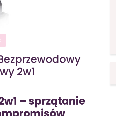
t
8 Bezprzewodowy
owy 2w1
2w1 – sprzątanie
 kompromisów