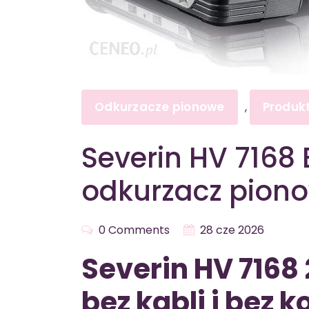
Odkurzacze pionowe
Produk
,
Severin HV 716
odkurzacz pion
0 Comments
28 cze 2026
Severin HV 7168 
bez kabli i bez