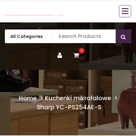
Skip
mobillook.pl
to
content
0
Home
>
Kuchenki mikrofalowe
>
Sharp YC-PS254AE-S