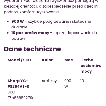
wyborem. Podświetlenie i wyświetlacz pomagają w
bieżącej orientacji, a zabezpieczenie przed dziećmi
podnosi komfort użytkowania.
900 W
– szybkie podgrzewanie i skuteczne
działanie
10 poziomów mocy
– lepsze dopasowanie do
potraw
Dane techniczne
Model / SKU
Kolor
Moc
Liczba
poziomów
mocy
Sharp YC-
srebrny
900
10
PS254AE-S
W
SKU:
f7b65659279a