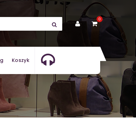
0
og
Koszyk