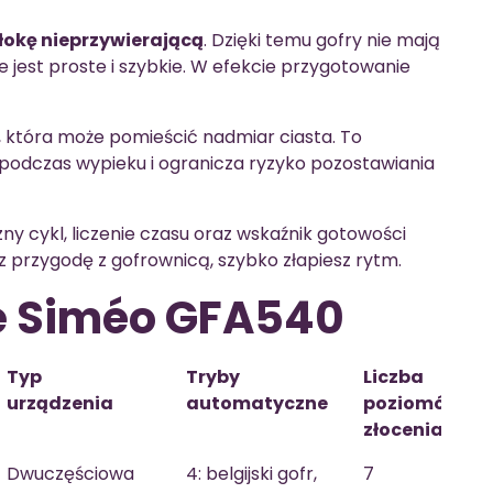
łokę nieprzywierającą
. Dzięki temu gofry nie mają
cie jest proste i szybkie. W efekcie przygotowanie
, która może pomieścić nadmiar ciasta. To
odczas wypieku i ogranicza ryzyko pozostawiania
zny cykl, liczenie czasu oraz wskaźnik gotowości
sz przygodę z gofrownicą, szybko złapiesz rytm.
e Siméo GFA540
Typ
Tryby
Liczba
urządzenia
automatyczne
poziomów
złocenia
Dwuczęściowa
4: belgijski gofr,
7