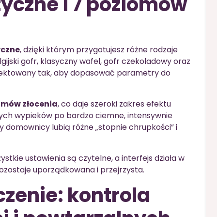
yczne i 7 poziomów
yczne
, dzięki którym przygotujesz różne rodzaje
ijski gofr, klasyczny wafel, gofr czekoladowy oraz
ojektowany tak, aby dopasować parametry do
omów złocenia
, co daje szeroki zakres efektu
nych wypieków po bardzo ciemne, intensywnie
y domownicy lubią różne „stopnie chrupkości” i
tkie ustawienia są czytelne, a interfejs działa w
pozostaje uporządkowana i przejrzysta.
czenie: kontrola