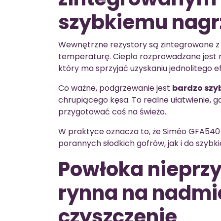
szybkiemu nag
Wewnętrzne rezystory są zintegrowane z p
temperaturę. Ciepło rozprowadzane jest 
który ma sprzyjać uzyskaniu jednolitego e
Co ważne, podgrzewanie jest
bardzo szy
chrupiącego kęsa. To realne ułatwienie, gd
przygotować coś na świeżo.
W praktyce oznacza to, że Siméo GFA54
porannych słodkich gofrów, jak i do szybk
Powłoka nieprz
rynna na nadmia
czyszczenie