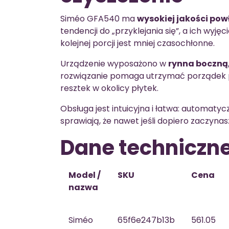
Siméo GFA540 ma
wysokiej jakości pow
tendencji do „przyklejania się”, a ich wyję
kolejnej porcji jest mniej czasochłonne.
Urządzenie wyposażono w
rynna boczną
rozwiązanie pomaga utrzymać porządek p
resztek w okolicy płytek.
Obsługa jest intuicyjna i łatwa: automatyc
sprawiają, że nawet jeśli dopiero zaczyna
Dane techniczn
Model /
SKU
Cena
nazwa
Siméo
65f6e247b13b
561.05