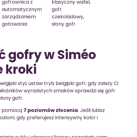
gofrownica z
klasyczny wafel,
automatycznym
gofr
zarządzaniem
czekoladowy,
gotowania
słony gofr
ć gofry w Siméo
 kroki
gijski styl, ustaw tryb belgijski gofr; gdy zależy Ci
miłośników wyrazistych smaków sprawdzi się gofr
łony gofr.
za pomocą
7 poziomów złocenia
. Jeśli lubisz
poziom; gdy preferujesz intensywny kolor i