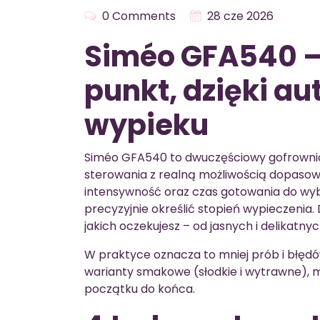
0 Comments
28 cze 2026
Siméo GFA540 –
punkt, dzięki au
wypieku
Siméo GFA540 to dwuczęściowy gofrowni
sterowania z realną możliwością dopaso
intensywność oraz czas gotowania do w
precyzyjnie określić stopień wypieczenia. 
jakich oczekujesz – od jasnych i delikatny
W praktyce oznacza to mniej prób i błędów
warianty smakowe (słodkie i wytrawne), 
początku do końca.