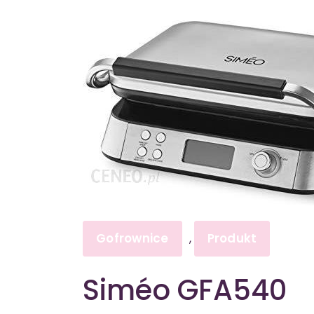
Gofrownice
Produkt
,
Siméo GFA540