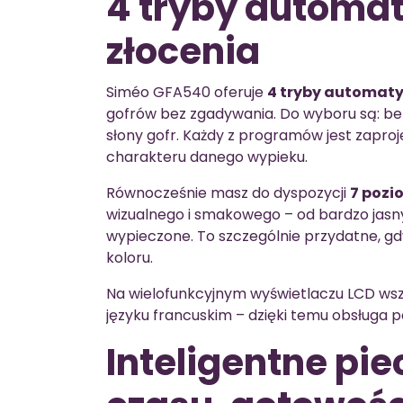
4 tryby automat
złocenia
Siméo GFA540 oferuje
4 tryby automat
gofrów bez zgadywania. Do wyboru są: belg
słony gofr. Każdy z programów jest zapr
charakteru danego wypieku.
Równocześnie masz do dyspozycji
7 pozi
wizualnego i smakowego – od bardzo jas
wypieczone. To szczególnie przydatne, gd
koloru.
Na wielofunkcyjnym wyświetlaczu LCD wszys
języku francuskim – dzięki temu obsługa 
Inteligentne pie