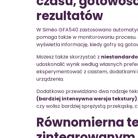
czasu, gotowośc
rezultatów
W Siméo GFA540 zastosowano automatycz
pomaga także w monitorowaniu procesu.
wyświetla informację, kiedy gofry są goto
Możesz także skorzystać z
niestandard
udoskonalić wynik według własnych prefere
eksperymentować z ciastem, dodatkami i 
urządzenia.
Dodatkowo przewidziano dwa rodzaje tek
(bardziej intensywna wersja tekstury)
czy wolisz bardziej sprężystą przekąskę, 
Równomierna te
zintegrowanym 