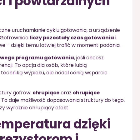
i i powtarzalnych
ne uruchamianie cyklu gotowania, a urządzenie
 Gofrownica
liczy pozostały czas gotowania
i
we – dzięki temu łatwiej trafić w moment podania.
owego programu gotowania
, jeśli chcesz
ncji. To opcja dla osób, które lubią
techniką wypieku, ale nadal cenią wsparcie
stury gofrów:
chrupiące
oraz
chrupiące
. To daje możliwość dopasowania struktury do tego,
czy wyraźnie chrupiący efekt.
mperatura dzięki
rezystorom i