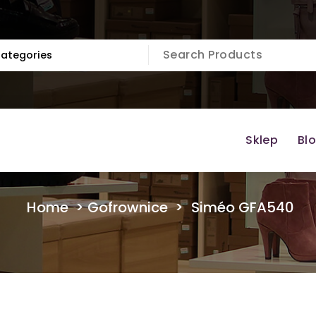
Sklep
Bl
Home
>
Gofrownice
>
Siméo GFA540