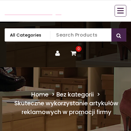
Skip
mobillook.pl
to
content
0
Home
>
Bez kategorii
>
Skuteczne wykorzystanie artykułów
reklamowych w promocji firmy