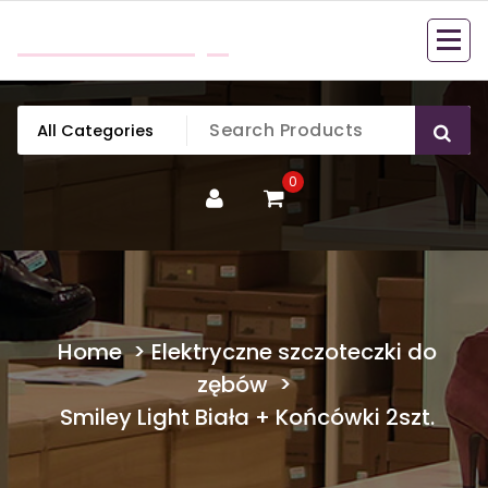
Skip
mobillook.pl
to
content
0
Home
>
Elektryczne szczoteczki do
zębów
>
Smiley Light Biała + Końcówki 2szt.