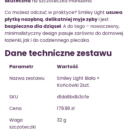
skuteczna
niż szczoteczka manualna.
Co możesz odczuć w praktyce? Smiley Light
usuwa
płytkę nazębną
,
delikatniej myje zęby
i jest
bezpieczna dla dziąseł
. A do tego – nowoczesny,
minimalistyczny design pasuje zarówno do domowej
łazienki, jak i do codziennego plecaka.
Dane techniczne zestawu
Parametr
Wartość
Nazwa zestawu
Smiley Light Biała +
Końcówki 2szt.
SKU
d1da9bdb3cfe
Cena
179.99 zł
Waga
32 g
szczoteczki