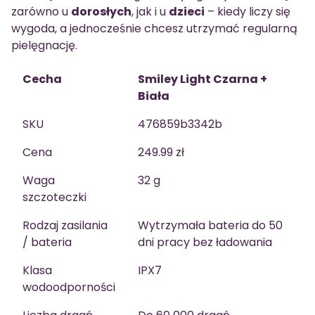
zarówno u
dorosłych
, jak i u
dzieci
– kiedy liczy się
wygoda, a jednocześnie chcesz utrzymać regularną
pielęgnację.
Cecha
Smiley Light Czarna +
Biała
SKU
476859b3342b
Cena
249.99 zł
Waga
32 g
szczoteczki
Rodzaj zasilania
Wytrzymała bateria do 50
/ bateria
dni pracy bez ładowania
Klasa
IPX7
wodoodporności