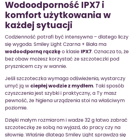
Wodoodporność IPX7 i
komfort użytkowania w
każdej sytuacji
Codzienność potrafi być intensywna – dlatego liczy
się wygoda. Smiley Light Czarna + Biała ma
wodoodporną rączkę
o klasie
IPX7
. Oznacza to, że
bez obaw możesz korzystać ze szczoteczki pod
prysznicem czy w wannie.
Jeśli szczoteczka wymaga odświeżenia, wystarczy
umyć ją w
ciepłej wodzie z mydłem
. Taki sposób
czyszczenia jest szybki i praktyczny, a Ty masz
pewność, że higiena urządzenia stoi na właściwym
poziomie.
Dzięki małym rozmiarom i wadze 32 g łatwo zabrać
szczoteczkę ze sobą na wyjazd, do pracy czy na
siłownię. Właśnie dlatego Smiley Light sprawdza się