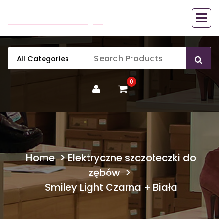
Skip
mobillook.pl
to
content
0
Home
>
Elektryczne szczoteczki do
zębów
>
Smiley Light Czarna + Biała