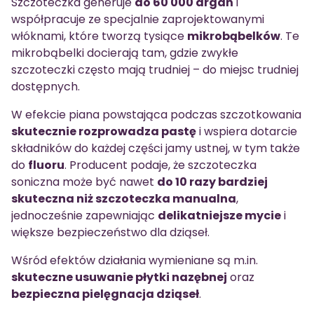
Szczoteczka generuje
do 60 000 drgań
i
współpracuje ze specjalnie zaprojektowanymi
włóknami, które tworzą tysiące
mikrobąbelków
. Te
mikrobąbelki docierają tam, gdzie zwykłe
szczoteczki często mają trudniej – do miejsc trudniej
dostępnych.
W efekcie piana powstająca podczas szczotkowania
skutecznie rozprowadza pastę
i wspiera dotarcie
składników do każdej części jamy ustnej, w tym także
do
fluoru
. Producent podaje, że szczoteczka
soniczna może być nawet
do 10 razy bardziej
skuteczna niż szczoteczka manualna
,
jednocześnie zapewniając
delikatniejsze mycie
i
większe bezpieczeństwo dla dziąseł.
Wśród efektów działania wymieniane są m.in.
skuteczne usuwanie płytki nazębnej
oraz
bezpieczna pielęgnacja dziąseł
.