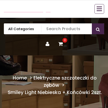
Skip
mobillook.pl
to
content
0
Home
>
Elektryczne szczoteczki do
zębów
>
Smiley Light Niebieska + Końcówki 2szt.