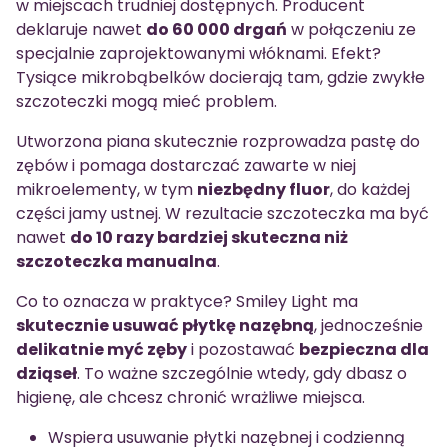
w miejscach trudniej dostępnych. Producent
deklaruje nawet
do 60 000 drgań
w połączeniu ze
specjalnie zaprojektowanymi włóknami. Efekt?
Tysiące mikrobąbelków docierają tam, gdzie zwykłe
szczoteczki mogą mieć problem.
Utworzona piana skutecznie rozprowadza pastę do
zębów i pomaga dostarczać zawarte w niej
mikroelementy, w tym
niezbędny fluor
, do każdej
części jamy ustnej. W rezultacie szczoteczka ma być
nawet
do 10 razy bardziej skuteczna niż
szczoteczka manualna
.
Co to oznacza w praktyce? Smiley Light ma
skutecznie usuwać płytkę nazębną
, jednocześnie
delikatnie myć zęby
i pozostawać
bezpieczna dla
dziąseł
. To ważne szczególnie wtedy, gdy dbasz o
higienę, ale chcesz chronić wrażliwe miejsca.
Wspiera usuwanie płytki nazębnej i codzienną