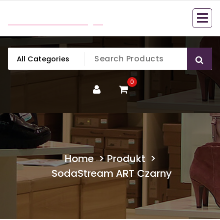
Skip
mobillook.pl
to
content
0
Home
>
Produkt
>
SodaStream ART Czarny