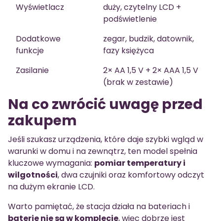
Wyświetlacz
duży, czytelny LCD +
podświetlenie
Dodatkowe
zegar, budzik, datownik,
funkcje
fazy księżyca
Zasilanie
2× AA 1,5 V + 2× AAA 1,5 V
(brak w zestawie)
Na co zwrócić uwagę przed
zakupem
Jeśli szukasz urządzenia, które daje szybki wgląd w
warunki w domu i na zewnątrz, ten model spełnia
kluczowe wymagania:
pomiar temperatury i
wilgotności
, dwa czujniki oraz komfortowy odczyt
na dużym ekranie LCD.
Warto pamiętać, że stacja działa na bateriach i
baterie nie są w komplecie
, więc dobrze jest