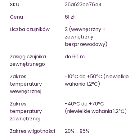
SKU
36a623ee7644
Cena
61 zł
Liczba czujników
2 (wewnętrzny +
zewnętrzny
bezprzewodowy)
Zasięg czujnika
do 60 m
zewnętrznego
Zakres
-10°C do +50°C (niewielkie
temperatury
wahania 1,2°C)
wewnętrznej
Zakres
-40°C do +70°C
temperatury
(niewielkie wahania 1,2°C)
zewnętrznej
Zakres wilgotności
20% … 95%