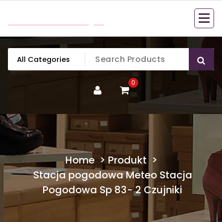
Skip
mobillook.pl
to
content
0
Home
>
Produkt
>
Stacja pogodowa Meteo Stacja
Pogodowa Sp 83- 2 Czujniki