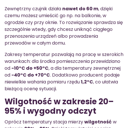
Zewnętrzny czujnik działa
nawet do 60 m
, dzięki
czemu możesz umieścić go np. na balkonie, w
ogrodzie czy przy oknie. To rozwiązanie sprawdza się
szczególnie wtedy, gdy chcesz uniknąć ciągłego
przenoszenia urządzeń albo prowadzenia
przewodów w całym domu.
Zakresy temperatur pozwalają na pracę w szerokich
warunkach: dla środka pomieszczenia przewidziano
od
-10°C do +50°C
, a dla temperatury zewnętrznej
od
-40°C do +70°C
. Dodatkowo producent podaje
niewielkie wahania pomiaru rzędu
1,2°C
, co ułatwia
bieżącą ocenę sytuacji.
Wilgotność w zakresie 20–
95% i wygodny odczyt
Oprócz temperatury stacja mierzy
wilgotność
w