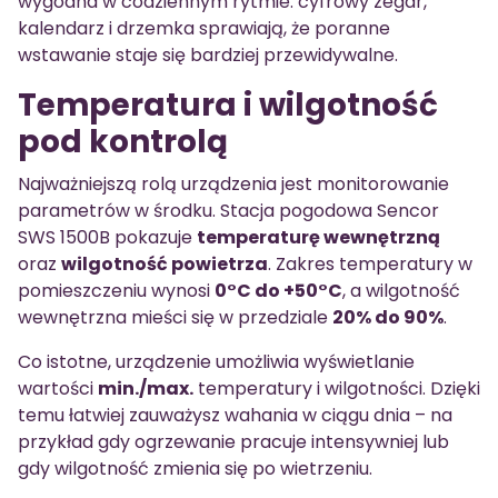
wygodna w codziennym rytmie: cyfrowy zegar,
kalendarz i drzemka sprawiają, że poranne
wstawanie staje się bardziej przewidywalne.
Temperatura i wilgotność
pod kontrolą
Najważniejszą rolą urządzenia jest monitorowanie
parametrów w środku. Stacja pogodowa Sencor
SWS 1500B pokazuje
temperaturę wewnętrzną
oraz
wilgotność powietrza
. Zakres temperatury w
pomieszczeniu wynosi
0°C do +50°C
, a wilgotność
wewnętrzna mieści się w przedziale
20% do 90%
.
Co istotne, urządzenie umożliwia wyświetlanie
wartości
min./max.
temperatury i wilgotności. Dzięki
temu łatwiej zauważysz wahania w ciągu dnia – na
przykład gdy ogrzewanie pracuje intensywniej lub
gdy wilgotność zmienia się po wietrzeniu.