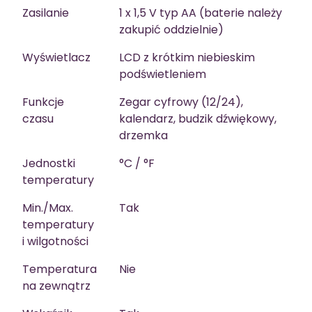
Zasilanie
1 x 1,5 V typ AA (baterie należy
zakupić oddzielnie)
Wyświetlacz
LCD z krótkim niebieskim
podświetleniem
Funkcje
Zegar cyfrowy (12/24),
czasu
kalendarz, budzik dźwiękowy,
drzemka
Jednostki
°C / °F
temperatury
Min./Max.
Tak
temperatury
i wilgotności
Temperatura
Nie
na zewnątrz