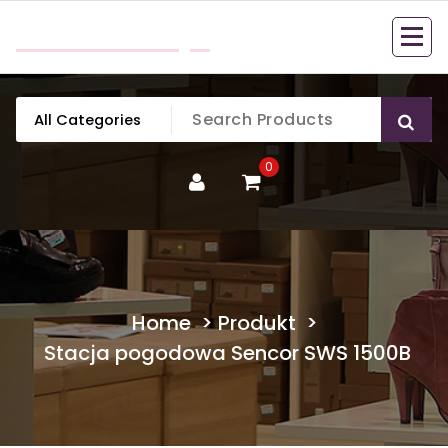
Skip
mobillook.pl
to
content
0
Home
>
Produkt
>
Stacja pogodowa Sencor SWS 1500B