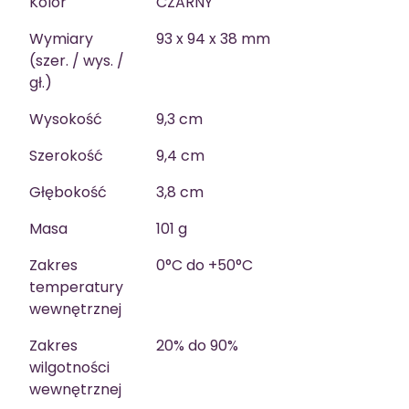
Kolor
CZARNY
Wymiary
93 x 94 x 38 mm
(szer. / wys. /
gł.)
Wysokość
9,3 cm
Szerokość
9,4 cm
Głębokość
3,8 cm
Masa
101 g
Zakres
0°C do +50°C
temperatury
wewnętrznej
Zakres
20% do 90%
wilgotności
wewnętrznej