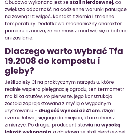
Obudowa wykonana jest ze
stali nierdzewnej
, co
zwiększa odporność na codzienne warunki panujące
na zewnątrz: wilgoć, kontakt z ziemią i zmienne
temperatury. Dodatkowo mechaniczny charakter
pomiaru oznacza, że nie musisz martwić się o baterie
ani zasilanie.
Dlaczego warto wybrać Tfa
19.2008 do kompostu i
gleby?
Jeśli zależy Ci na praktycznym narzędziu, które
realnie wspiera pielęgnację ogrodu, ten termometr
ma kilka atutów. Po pierwsze, jego konstrukcja
została zaprojektowana z myślą o wygodnym
użytkowaniu –
długość wynosi aż 41 cm
, dzięki
czemu łatwiej sięgnąć do miejsca, które chcesz
zmierzyć. Po drugie, producent stawia na
wysoką
jakość wykonania
, a obudowa ze stali nierdzewnej