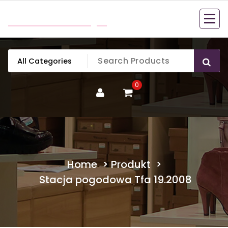
Skip
mobillook.pl
to
content
0
Home
>
Produkt
>
Stacja pogodowa Tfa 19.2008