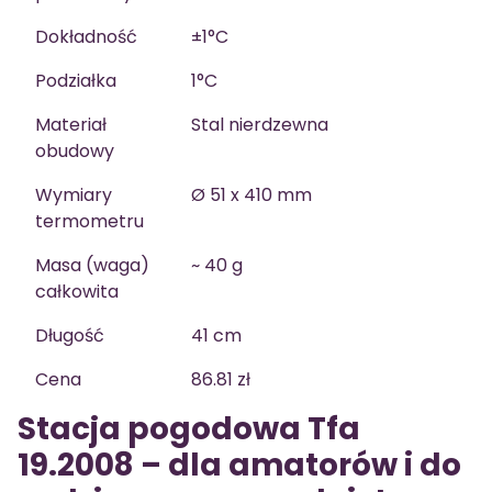
Dokładność
±1°C
Podziałka
1°C
Materiał
Stal nierdzewna
obudowy
Wymiary
Ø 51 x 410 mm
termometru
Masa (waga)
~ 40 g
całkowita
Długość
41 cm
Cena
86.81 zł
Stacja pogodowa Tfa
19.2008 – dla amatorów i do