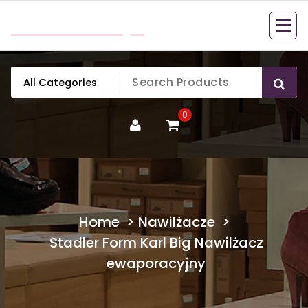
Skip
mobillook.pl
to
content
0
Home
>
Nawilżacze
>
Stadler Form Karl Big Nawilżacz
ewaporacyjny