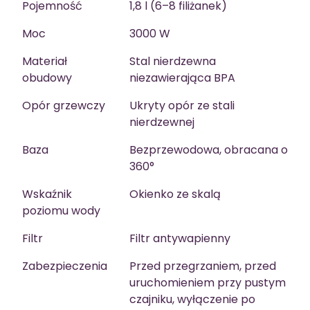
Pojemność
1,8 l (6–8 filiżanek)
Moc
3000 W
Materiał
Stal nierdzewna
obudowy
niezawierająca BPA
Opór grzewczy
Ukryty opór ze stali
nierdzewnej
Baza
Bezprzewodowa, obracana o
360°
Wskaźnik
Okienko ze skalą
poziomu wody
Filtr
Filtr antywapienny
Zabezpieczenia
Przed przegrzaniem, przed
uruchomieniem przy pustym
czajniku, wyłączenie po