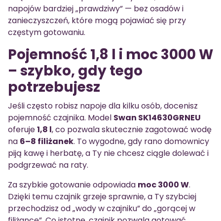
napojów bardziej „prawdziwy” — bez osadów i
zanieczyszczeń, które mogą pojawiać się przy
częstym gotowaniu.
Pojemność 1,8 l i moc 3000 W
– szybko, gdy tego
potrzebujesz
Jeśli często robisz napoje dla kilku osób, docenisz
pojemność czajnika. Model
Swan SK14630GRNEU
oferuje
1,8 l
, co pozwala skutecznie zagotować wodę
na
6–8 filiżanek
. To wygodne, gdy rano domownicy
piją kawę i herbatę, a Ty nie chcesz ciągle dolewać i
podgrzewać na raty.
Za szybkie gotowanie odpowiada
moc 3000 W
.
Dzięki temu czajnik grzeje sprawnie, a Ty szybciej
przechodzisz od „wody w czajniku” do „gorącej w
filiżance”. Co istotne, czajnik pozwala gotować