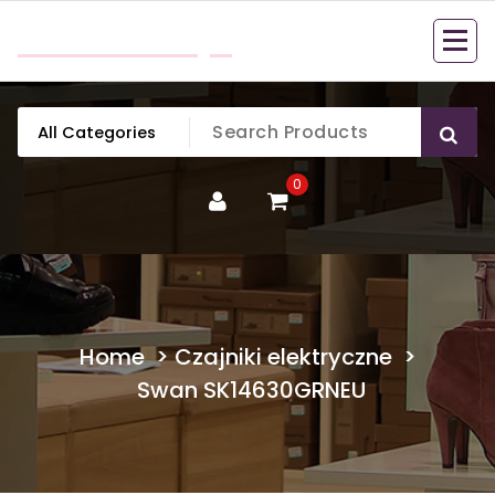
Skip
mobillook.pl
to
content
0
Home
>
Czajniki elektryczne
>
Swan SK14630GRNEU