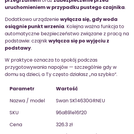
przegrzaniem
oraz
zabezpieczenie przed
uruchomieniem w przypadku pustego czajnika
.
Dodatkowo urządzenie
wyłącza się, gdy woda
osiągnie punkt wrzenia
. Kolejna ważna funkcja to
automatyczne bezpieczeństwo związane z pracą na
podstawie: czajnik
wyłącza się po wyjęciu z
podstawy
.
W praktyce oznacza to spokój podczas
przygotowywania napojów — szczególnie gdy w
domu są dzieci, a Ty często działasz „na szybko”.
Parametr
Wartość
Nazwa / model
Swan SK14630GRNEU
SKU
96a891e16f20
Cena
326.3 zł