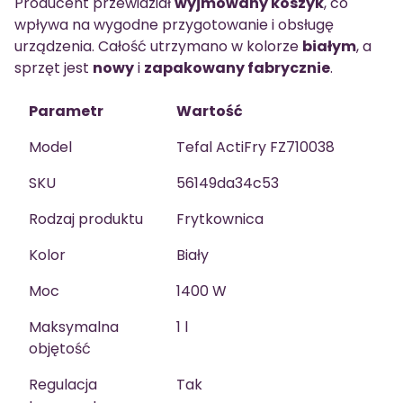
Producent przewidział
wyjmowany koszyk
, co
wpływa na wygodne przygotowanie i obsługę
urządzenia. Całość utrzymano w kolorze
białym
, a
sprzęt jest
nowy
i
zapakowany fabrycznie
.
Parametr
Wartość
Model
Tefal ActiFry FZ710038
SKU
56149da34c53
Rodzaj produktu
Frytkownica
Kolor
Biały
Moc
1400 W
Maksymalna
1 l
objętość
Regulacja
Tak