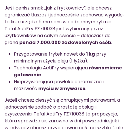
Jeśli cenisz smak „jak z frytkownicy”, ale chcesz
ograniczać tłuszcz i jednocześnie zachować wygodę,
ta linia urządzeń ma sens w codziennym rytmie.
Tefal ActiFry FZ710038 jest wybierany przez
użytkowników na całym świecie – dołączasz do
grona
ponad 7.000.000 zadowolonych osób
.
Przygotowanie frytek nawet do
1 kg
przy
minimalnym użyciu oleju (1 łyżka).
Technologia ActiFry wspierająca
równomierne
gotowanie
.
Nieprzywierająca powłoka ceramiczna i
możliwość
mycia w zmywarce
.
Jeżeli chcesz cieszyć się chrupiącymi potrawami, a
jednocześnie zadbać o prostotę obsługi i
czyszczenia, Tefal ActiFry FZ710038 to propozycja,
która sprawdza się zarówno w dni powszednie, jak i
wtedy, gdy chcesz przygotować coś „na szybko”, ale