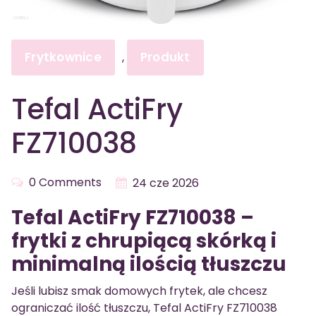
Frytkownice
Produkt
,
Tefal ActiFry
FZ710038
0 Comments
24 cze 2026
Tefal ActiFry FZ710038 –
frytki z chrupiącą skórką i
minimalną ilością tłuszczu
Jeśli lubisz smak domowych frytek, ale chcesz
ograniczać ilość tłuszczu, Tefal ActiFry FZ710038