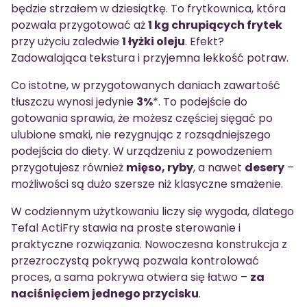
będzie strzałem w dziesiątkę. To frytkownica, która
pozwala przygotować aż
1 kg chrupiących frytek
przy użyciu zaledwie
1 łyżki oleju
. Efekt?
Zadowalająca tekstura i przyjemna lekkość potraw.
Co istotne, w przygotowanych daniach zawartość
tłuszczu wynosi jedynie
3%
*. To podejście do
gotowania sprawia, że możesz częściej sięgać po
ulubione smaki, nie rezygnując z rozsądniejszego
podejścia do diety. W urządzeniu z powodzeniem
przygotujesz również
mięso, ryby
, a nawet
desery
–
możliwości są dużo szersze niż klasyczne smażenie.
W codziennym użytkowaniu liczy się wygoda, dlatego
Tefal ActiFry stawia na proste sterowanie i
praktyczne rozwiązania. Nowoczesna konstrukcja z
przezroczystą pokrywą pozwala kontrolować
proces, a sama pokrywa otwiera się łatwo –
za
naciśnięciem jednego przycisku
.