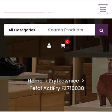
Skip
mobillook.pl
to
content
0
Home
>
Frytkownice
>
Tefal ActiFry FZ710038