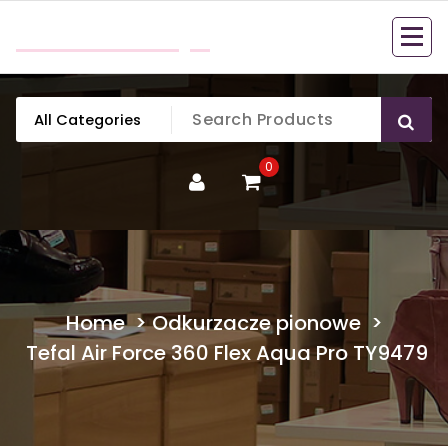
Skip
mobillook.pl
to
content
0
Home
>
Odkurzacze pionowe
>
Tefal Air Force 360 Flex Aqua Pro TY9479