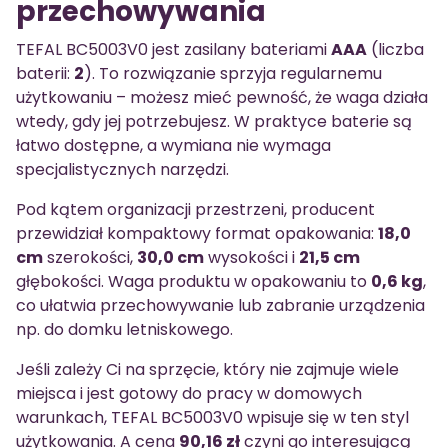
przechowywania
TEFAL BC5003V0 jest zasilany bateriami
AAA
(liczba
baterii:
2
). To rozwiązanie sprzyja regularnemu
użytkowaniu – możesz mieć pewność, że waga działa
wtedy, gdy jej potrzebujesz. W praktyce baterie są
łatwo dostępne, a wymiana nie wymaga
specjalistycznych narzędzi.
Pod kątem organizacji przestrzeni, producent
przewidział kompaktowy format opakowania:
18,0
cm
szerokości,
30,0 cm
wysokości i
21,5 cm
głębokości. Waga produktu w opakowaniu to
0,6 kg
,
co ułatwia przechowywanie lub zabranie urządzenia
np. do domku letniskowego.
Jeśli zależy Ci na sprzęcie, który nie zajmuje wiele
miejsca i jest gotowy do pracy w domowych
warunkach, TEFAL BC5003V0 wpisuje się w ten styl
użytkowania. A cena
90,16 zł
czyni go interesującą