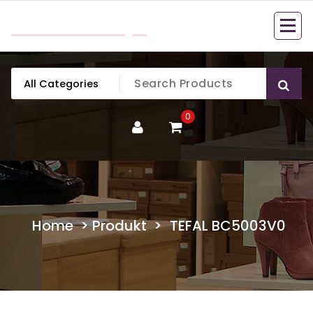
Skip
mobillook.pl
to
content
0
Home
>
Produkt
>
TEFAL BC5003V0