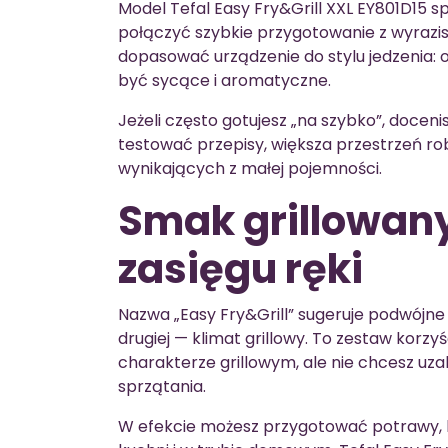
Model Tefal Easy Fry&Grill XXL EY801D15 s
połączyć szybkie przygotowanie z wyrazi
dopasować urządzenie do stylu jedzenia: 
być sycące i aromatyczne.
Jeżeli często gotujesz „na szybko”, docenis
testować przepisy, większa przestrzeń 
wynikających z małej pojemności.
Smak grillowan
zasięgu ręki
Nazwa „Easy Fry&Grill” sugeruje podwójne 
drugiej — klimat grillowy. To zestaw korzy
charakterze grillowym, ale nie chcesz uzal
sprzątania.
W efekcie możesz przygotować potrawy, któ