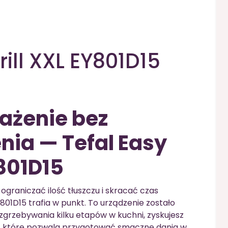
rill XXL EY801D15
żenie bez
ia — Tefal Easy
Y801D15
 ograniczać ilość tłuszczu i skracać czas
801D15 trafia w punkt. To urządzenie zostało
zgrzebywania kilku etapów w kuchni, zyskujesz
, które pozwala przygotować smaczne dania w