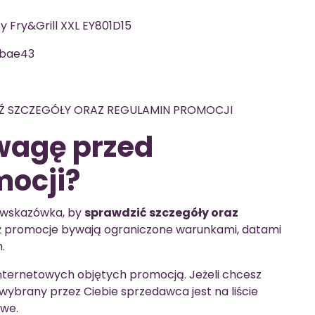
sy Fry&Grill XXL EY801D15
bae43
 SZCZEGÓŁY ORAZ REGULAMIN PROMOCJI
wagę przed
ocji?
 wskazówka, by
sprawdzić szczegóły oraz
aż promocje bywają ograniczone warunkami, datami
.
internetowych objętych promocją. Jeżeli chcesz
 wybrany przez Ciebie sprzedawca jest na liście
owe.