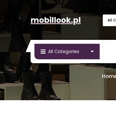
Skip
to
content
mobillook.pl
All Categories
Hom