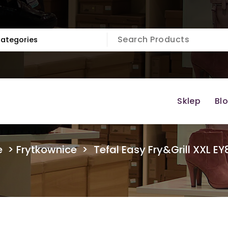
Sklep
Bl
e
>
Frytkownice
>
Tefal Easy Fry&Grill XXL E