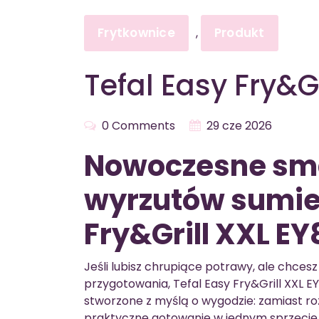
Frytkownice
Produkt
,
Tefal Easy Fry&G
0 Comments
29 cze 2026
Nowoczesne sma
wyrzutów sumien
Fry&Grill XXL E
Jeśli lubisz chrupiące potrawy, ale chcesz
przygotowania, Tefal Easy Fry&Grill XXL EY
stworzone z myślą o wygodzie: zamiast ro
praktyczne gotowanie w jednym sprzęcie