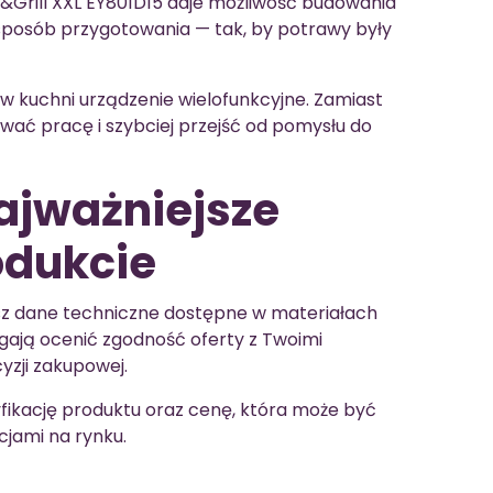
y&Grill XXL EY801D15 daje możliwość budowania
sposób przygotowania — tak, by potrawy były
 w kuchni urządzenie wielofunkcyjne. Zamiast
zować pracę i szybciej przejść od pomysłu do
najważniejsze
odukcie
iesz dane techniczne dostępne w materiałach
ają ocenić zgodność oferty z Twoimi
yzji zakupowej.
fikację produktu oraz cenę, która może być
jami na rynku.