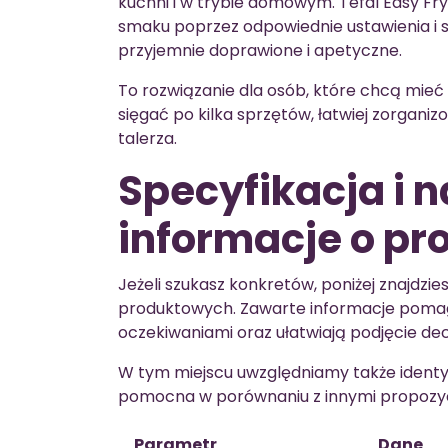
kuchni i w trybie domowym. Tefal Easy Fr
smaku poprzez odpowiednie ustawienia i 
przyjemnie doprawione i apetyczne.
To rozwiązanie dla osób, które chcą mieć
sięgać po kilka sprzętów, łatwiej zorgani
talerza.
Specyfikacja i 
informacje o pr
Jeżeli szukasz konkretów, poniżej znajdz
produktowych. Zawarte informacje pomag
oczekiwaniami oraz ułatwiają podjęcie dec
W tym miejscu uwzględniamy także identy
pomocna w porównaniu z innymi propozyc
Parametr
Dane