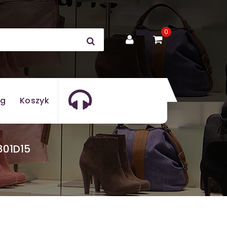
0
og
Koszyk
Y801D15